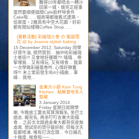
難得10年都唔去一轉沙
田第一城，做完正經事
當然要順便搵間Cafe飲杯啡食件
Cake啦……個商場都幾舊式建築，
低密度，2層高有中空大花園，好彩
都有間似樣嘅Coffee Shop……
[著數活動] 彩繪瑞士卷 の 聖誕雪
花 @ by Joanne stylish baking
15 December 2012, Saturday 同學
仔買牛油, 居然買到... 抽中咗彩繪瑞
士卷班!!! 又會咁好運嘅?!! 嘻嘻... 帶
挈埋我... 又有得玩, 又有得食... 我第
一次學做彩繪蛋卷咋, 心情好興奮
呀!!! 未上堂前發生咗d小插曲... 事
緣... 我地...
金東大小廚 Kam Tung
Kitchen : 點解會咁多人
幫襯
3 January 2014,
Friday 星期日就開學
喇, 今晚放工要去筲箕灣報名, 坐巴士
過去, 報完名, 再坐叮叮去東大街搵
食... 之前次次路過金東大都見佢座無
虛席, 想試佢的煲仔飯好耐, 但每次天
氣都唔凍, 唯有打消念頭... 今日攝氏
十幾度, 啱食啦~~~ ...