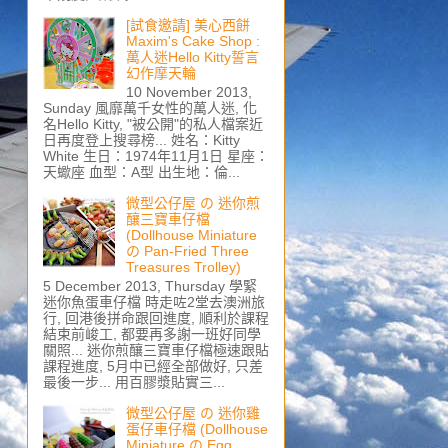
[試食邀請] 美心西餅
Maxim's Cake Shop :
萬人迷Hello Kitty誓言
幻作摩天輪
10 November 2013,
Sunday 風靡萬千女性的萬人迷, 化
名Hello Kitty, "被公開"的私人檔案近
日再度登上搜尋榜... 姓名：Kitty
White 生日：1974年11月1日 星座：
天蠍座 血型：A型 出生地：倫...
微型公仔屋 の 迷你煎
釀三寶車仔檔
(Dollhouse Miniature
の Pan-Fried Three
Treasures Trolley)
5 December 2013, Thursday 學緊
迷你魚蛋車仔檔 時走咗2堂去澳洲旅
行, 回港後拼命跟回進度, 順利於課程
結束前峻工, 都要再多謝一班好同學
關照... 迷你煎釀三寶車仔檔極速跟貼
課程進度, 5月中已經全部做好, 只差
最後一步... 用百膠漿貼實三...
微型公仔屋 の 迷你雞
蛋仔車仔檔 (Dollhouse
Miniature の Egg