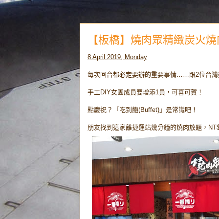
【板橋】燒肉眾精緻炭火燒肉
8 April 2019, Monday
每次回台都必定要辦的重要事情……跟2位台灣
手工DIY女團成員要增添1員，可喜可賀！
點慶祝？「吃到飽(Buffet)」是常識吧！
朋友找到這家離捷運站幾分鐘的燒肉放題，NT$