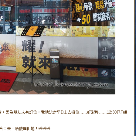
因為朋友未有訂位，我地決定早D上去攞位……好彩咋……12:30已Full
：未，唔使理佢地！🤣🤣🤣