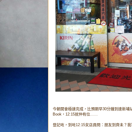
今朝開會極速完成，比預期早30分鐘到達新埔站，
Book，12:15就仲有位……
登記咗，到咗12:15女店員問：朋友到齊未？我答