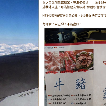
女店員就叫我再稍等，要準備個爐……過多15分鐘，
排我地入座，可能怕朋友食唔夠2個鐘頭會發嘮叨
NT$499超值饗宴係無蠔食，2位美女決定要NT$
有咩食？自己睇，不能盡錄！