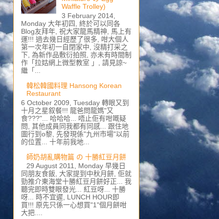
Waffle Trolley)
3 February 2014,
Monday 大年初四, 終於可以同各
Blog友拜年, 祝大家龍馬精神, 馬上有
運!!! 過去幾日經歷了很多, 咁大個人
第一次年初一自閉家中, 沒精打采之
下, 為新作品敷衍拍照, 亦未有時間制
作「拉姑網上微型教室 」, 請見諒~
繼「...
韓松韓國料理 Hansong Korean
Restaurant
6 October 2009, Tuesday 轉眼又到
十月之星叙餐!!! 龍爸問龍媽"又
食???"... 哈哈哈... 唔止佢有咁嘅疑
問, 其他成員同我都有同感... 跟住地
圖行到o黎, 先發現係"九州市場"以前
的位置... 十年前我地...
師奶胡亂購物篇 の 十勝紅豆月餅
29 August 2011, Monday 早幾日
同朋友食飯, 大家提到中秋月餅, 佢就
勁推介東海堂十勝紅豆月餅好正... 我
聽完即時雙眼發光... 紅豆呀... 十勝
呀... 時不宜遲, LUNCH HOUR即
買!!! 原先只係一心想買"1"個月餅咁
大把....