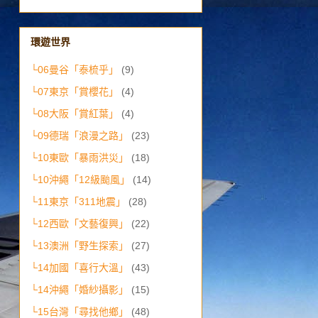
環遊世界
└06曼谷「泰梳乎」
(9)
└07東京「賞櫻花」
(4)
└08大阪「賞紅葉」
(4)
└09德瑞「浪漫之路」
(23)
└10東歐「暴雨洪災」
(18)
└10沖繩「12級颱風」
(14)
└11東京「311地震」
(28)
└12西歐「文藝復興」
(22)
└13澳洲「野生探索」
(27)
└14加國「喜行大溫」
(43)
└14沖繩「婚紗攝影」
(15)
└15台灣「尋找他鄉」
(48)