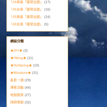
└24英倫「復常出遊」
(17)
└25台灣「復常出遊」
(16)
└25英倫「復常出遊」
(24)
└26台灣「復常出遊」
(5)
網誌分類
★DIY★
(3)
★Hiking★
(11)
★HotSpring★
(10)
★Miniature★
(31)
亂影一通
(29)
博客活動
(44)
地獄廚房
(27)
拜師學廚
(32)