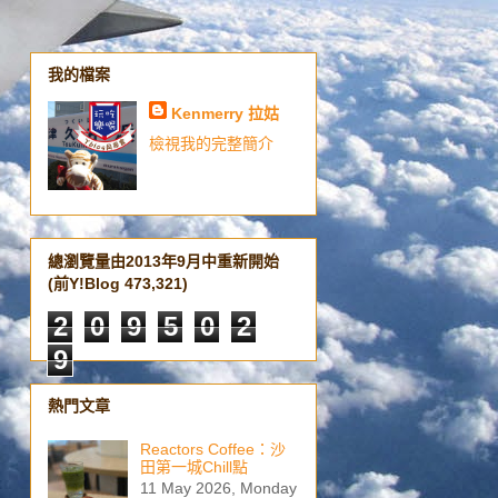
我的檔案
Kenmerry 拉姑
檢視我的完整簡介
總瀏覽量由2013年9月中重新開始
(前Y!Blog 473,321)
2
0
9
5
0
2
9
熱門文章
Reactors Coffee：沙
田第一城Chill點
11 May 2026, Monday