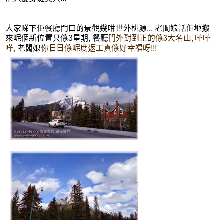
大家睇下佢餐廳門口的景觀幾咁世外桃源...
老闆娘話
佢地搬
來呢個新位置只係3星期, 餐廳
門外對到正的係3大名山, 嘩嘩
嘩,
老闆娘
你日日係呢度返工真係好幸福呀!!!