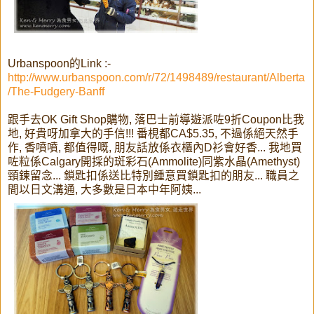
Urbanspoon的Link :-
http://www.urbanspoon.com/r/72/1498489/restaurant/Alberta
/The-Fudgery-Banff
跟手去OK Gift Shop購物, 落巴士前導遊派咗9折Coupon比我
地, 好貴呀加拿大的手信!!! 番梘都CA$5.35, 不過係絕天然手
作, 香噴噴, 都值得嘅, 朋友話放係衣櫃內D衫會好香... 我地買
咗粒係Calgary開採的斑彩石(Ammolite)同紫水晶(Amethyst)
頸鍊留念... 鎖匙扣係送比特別鍾意買鎖匙扣的朋友... 職員之
間以日文溝通, 大多數是日本中年阿姨...