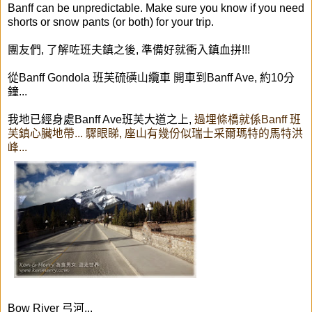
Banff can be unpredictable. Make sure you know if you need
shorts or snow pants (or both) for your trip.
團友們, 了解咗
班夫鎮之後,
準備好就衝入鎮血拼!!!
從Banff Gondola 班芙硫磺山纜車 開車到Banff Ave, 約10分
鐘...
我地已經身處Banff Ave
班芙大道
之上,
過埋條橋就係Banff 班
芙鎮心臟地帶... 驟眼睇, 座山有幾份似瑞士采爾瑪特的馬特洪
峰...
Bow River 弓河...