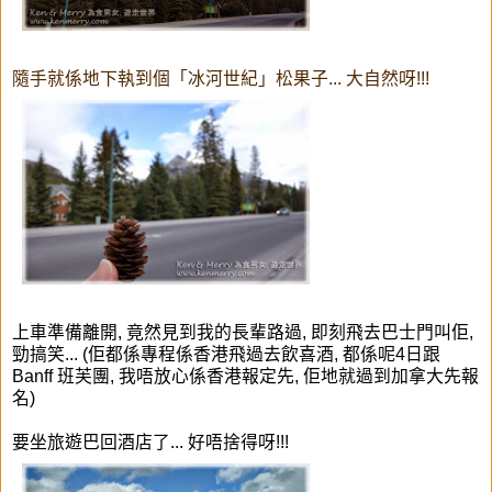
隨手就係地下執到個「冰河世紀」松果子... 大自然呀!!!
上車準備離開, 竟然見到我的長輩路過, 即刻飛去巴士門叫佢,
勁搞笑... (佢都係專程係香港飛過去飲喜酒, 都係呢4日跟
Banff 班芙團, 我唔放心係香港報定先, 佢地就過到加拿大先報
名)
要坐旅遊巴回酒店了... 好唔捨得呀!!!