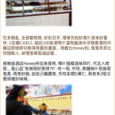
花多眼亂, 全部都想買, 好彩忍手, 埋單先知好貴!!! 原來好重
枰, 2支糖CA$12, 接近100蚊港幣!!! 當時腦海中浮現香港的中
藥店即磅即切無得唔要的畫面... 唔敢比Honey知, 鬼鬼祟祟比
完錢鬆人, 掉埋張單毀滅証據...
夜晚係酒店Honey拎出來食時, 嘩!!! 個樣滋味到吖, 代言人咁
款... 我心諗"有無咁好食呀?!!", 咬一啖, 中伏, 焦糖味!!! 但係咁
鬼貴, 唔食好蝕, 迫自己繼續食, 先咬走晒D果仁, 再食多2啖又
覺得幾好味喎...