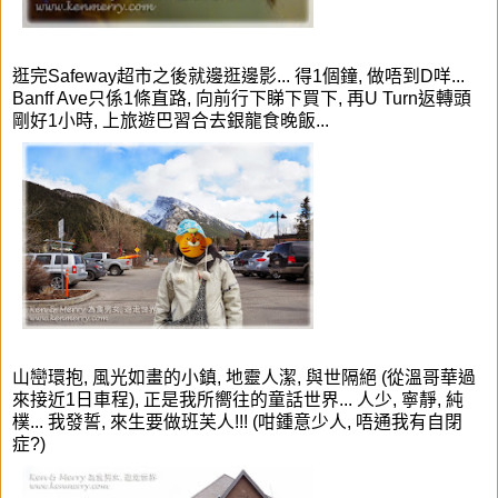
逛完
Safeway
超市
之後就邊逛邊影... 得1個鐘, 做唔到D咩...
Banff Ave只係1條直路, 向前行下睇下買下, 再U Turn返轉頭
剛好1小時, 上旅遊巴習合去銀龍食晚飯...
山巒環抱, 風光如畫
的小鎮,
地靈人潔, 與世隔絕 (從溫哥華過
來接近1日車程), 正是我所嚮往的童話世界...
人少, 寧靜, 純
樸...
我發誓, 來生要做班芙人!!! (咁鍾意少人, 唔通我有自閉
症?)