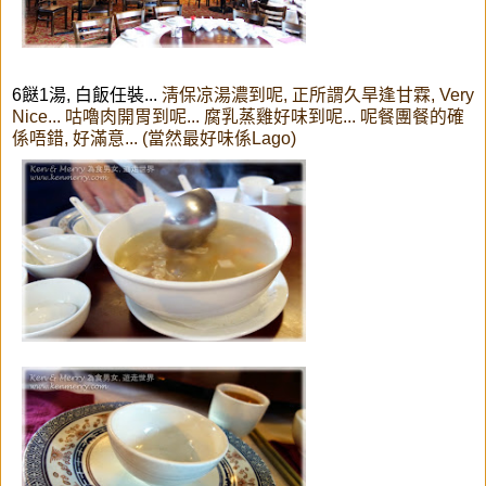
6餸1湯, 白飯任裝...
淸保凉湯濃到呢, 正所謂久旱逢甘霖, Very
Nice... 咕嚕肉開胃到呢... 腐乳蒸雞好味到呢... 呢餐團餐的確
係唔錯, 好滿意... (當然最好味係Lago)