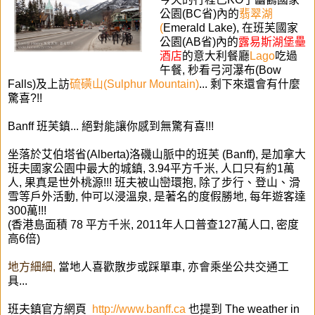
公園
(BC省)內
的
翡翠湖
(
Emerald Lake)
, 在班芙
國家
公園(AB省)內的
露易斯湖堡壘
酒店
的意大利餐廳
Lago
吃過
午餐, 秒看
弓河瀑布(
Bow
Falls)
及上訪
硫磺山(Sulphur Mountain)
... 剩下來還會有什麼
驚喜?!!
Banff 班芙鎮... 絕對能讓你感到無驚有喜!!!
坐落於艾伯塔省(Alberta)
洛磯山脈
中的
班芙 (Banff), 是加拿大
班夫國家公園中最大的城鎮,
3.94
平方
千米,
人口只有約1萬
人,
果真是世外桃源
!!!
班夫
被山巒環抱,
除了
步行、登山、滑
雪等戶外活動,
仲可以浸溫泉,
是著名的度假勝地,
每年遊客達
300萬!!!
(香港島面積 78 平方千米, 2011年人口普查127萬人口, 密度
高6倍)
地方細細,
當地人喜歡
散步或踩單車, 亦會乘坐
公共
交通工
具...
班夫鎮官方網頁
http://www.banff.ca
也提到
The weather in