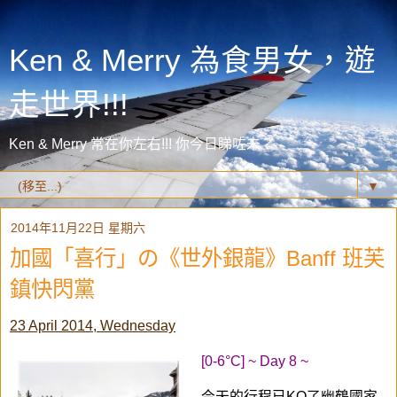
Ken & Merry 為食男女，遊
走世界!!!
Ken & Merry 常在你左右!!! 你今日睇咗未？
▼
2014年11月22日 星期六
加國「喜行」の《世外銀龍》Banff 班芙
鎮快閃黨
23 April 2014, Wednesday
[0-6°C] ~ Day 8 ~
今天的行程已KO了
幽鶴
國家