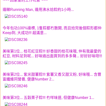
~~~ 回家後的工作花絮 ~~~
邊睇Running Man, 邊用沸水烚粽約1小時...
今年包功100%達標, 1隻粽都冇散開, 而且烚完後個粽形都仲
Keep到, 大成功!!! 超滿意...
美味第1位... 桂花紅豆粽!!! 好香甜的桂花味哦, 仲有我最愛的
紅豆, 材料足到呢... 好味過出面買到的多多聲... 好好好味呀!!!
美味第2位... 紫米甜薯粽!!! 紫薯又香又甜又粉, 好味哦... 含豐
富纖維同營養, 健康Number 2...
美味第3位... 五穀栗子粽!!! 冇咩味道, 但健康Number 1...