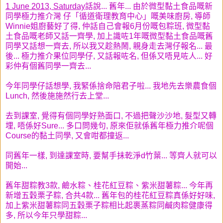
1 June 2013, Saturday
話說... 舊年... 由於微型黏土食品嘅新
同學極力推介灣 仔「循道衛理教育中心」嘅美味廚房, 導師
Winnie姐廚藝好了得, 仲話自己會報6月份嘅包粽班, 微型黏
土食品嘅老師又話一齊學, 加上識咗1年嘅微型黏土食品嘅舊
同學又話想一齊去, 所以我又趁熱鬧, 親身走去灣仔報名... 最
後... 極力推介果位同學仔, 又話報咗名, 但係又唔見咗人...
好
彩仲有個舊同學一齊去...
今年同學仔話想學, 我緊係捨命陪君子啦... 我地先去樂農食個
Lunch, 然後施施然行去上堂...
去到課室, 覺得有個同學好熟面口, 不過把聲沙沙地, 髮型又轉
埋, 唔係好Sure... 多口問幾句, 原來佢就係舊年極力推介呢個
Course的黏土同學, 又會咁都撞返...
同舊年一樣, 到達課室時, 要幫手抺乾淨d竹葉... 等齊人就可以
開始...
舊年甜粽教3款, 鹼
水粽、桂花紅豆粽、紫米甜薯粽... 今年再
新增五穀栗子粽, 合共4款... 舊年包的桂花紅豆粽真係好好味,
加上紫米甜薯粽同五穀栗子粽相比起裹蒸粽同鹹肉粽健康得
多, 所以今年只學甜粽...