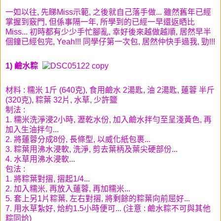
一如以往, 先睇Miss示範, 之後就自己落手做... 雖然舊年已經
掌握到竅門, 但係事隔一年, 所學到的已經一早還返晒比
Miss... 初時都有少少手忙腳亂, 幸好後來越做越順, 居然早半
個鐘已經包完, Yeah!!! 同學仔第一次包, 居然仲快手過我, 勁!!!
1) 鹼水粽
材料 : 糯米 1斤 (640克), 食用鹼水 2湯匙, 油 2湯匙, 蓮蓉 半斤
(320克), 粽葉 32片, 水草, 少許鹽
制法 :
1. 糯米洗淨浸2小時, 瀝乾水份, 加入鹼水拌勻至呈淺黃色, 再
加入生油拌勻...
2. 將蓮蓉分成8份, 長條型, 以威化紙包裹...
3. 粽葉用沸水浸軟, 洗淨, 剪去葉柄及葉尖硬部份...
4. 水草用沸水浸軟...
包法 :
1. 將粽葉對摺, 摺起1/4...
2. 加入糯米, 再放入蓮蓉, 再加糯米...
5. 套上另1片粽葉, 左右對摺, 將剩餘的粽葉向前屈好...
7. 用水草紮好, 烚約1.5小時便可... (注意 : 鹼
水粽不可與其他
粽同烚)