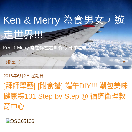
Ken & Merry 為食男女，遊
走世界!!!
Ken & Merry 常在你左右!!! 你今日睇咗未？
▼
2013年6月2日 星期日
[拜師學藝] [附食譜] 端午DIY!!! 潮包美味
健康粽101 Step-by-Step @ 循道衛理教
育中心