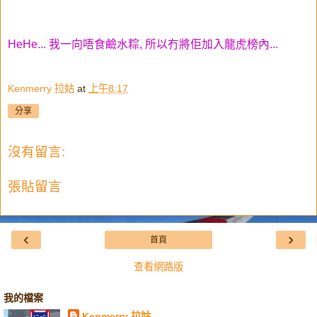
HeHe... 我一向唔食鹼水粽, 所以冇將佢加入龍虎榜內...
Kenmerry 拉姑
at
上午8:17
分享
沒有留言:
張貼留言
‹
›
首頁
查看網路版
我的檔案
Kenmerry 拉姑