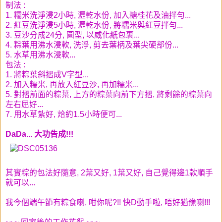
制法 :
1. 糯米洗淨浸2小時, 瀝乾水份, 加入糖桂花及油拌勻...
2. 紅豆洗淨浸5小時, 瀝乾水份, 將糯米與紅豆拌勻...
3. 豆沙分成24分, 圓型, 以威化紙包裹...
4. 粽葉用沸水浸軟, 洗淨, 剪去葉柄及葉尖硬部份...
5. 水草用沸水浸軟...
包法 :
1. 將粽葉斜摺成V字型...
2. 加入糯米, 再放入紅豆沙, 再加糯米...
5. 對摺前面的粽葉, 上方的粽葉向前下方摺, 將剩餘的粽葉向
左右屈好...
7. 用水草紮好, 烚約1.5小時便可...
DaDa... 大功告成!!!
其實粽的包法好隨意, 2葉又好, 1葉又好, 自己覺得邊1款順手
就可以...
我今個端午節有粽食喇, 咁你呢?!! 快D動手啦, 唔好猶豫喇!!!