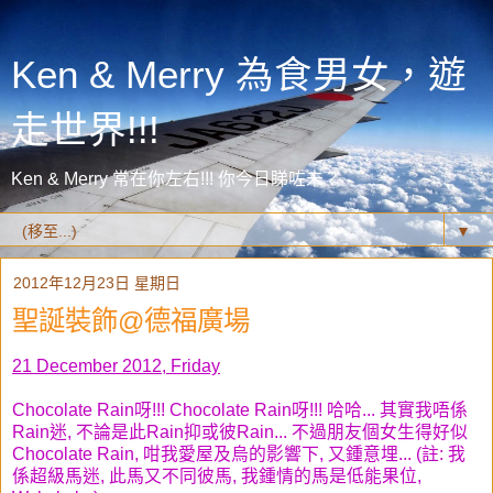
Ken & Merry 為食男女，遊
走世界!!!
Ken & Merry 常在你左右!!! 你今日睇咗未？
▼
2012年12月23日 星期日
聖誕裝飾@德福廣場
21 December 2012, Friday
Chocolate Rain呀!!! Chocolate Rain呀!!! 哈哈... 其實我唔係
Rain迷, 不論是此Rain抑或彼Rain... 不過朋友個女生得好似
Chocolate Rain, 咁我愛屋及烏的影響下, 又鍾意埋... (註: 我
係超級馬迷, 此馬又不同彼馬, 我鍾情的馬是低能果位,