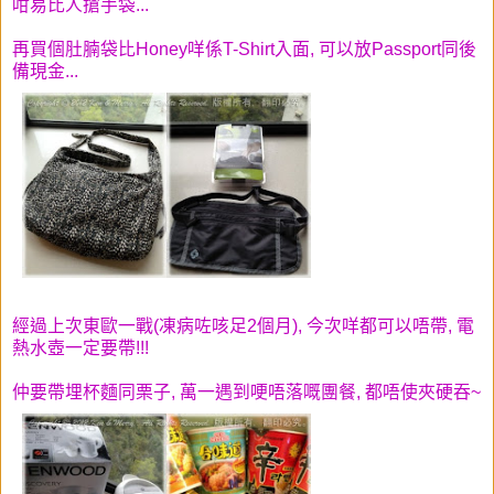
咁易比人搶手袋...
再買個肚腩袋比Honey咩係T-Shirt入面, 可以放Passport同後
備現金...
經過上次東歐一戰(凍病咗咳足2個月), 今次咩都可以唔帶, 電
熱水壺一定要帶!!!
仲要帶埋杯麵同栗子, 萬一遇到哽唔落嘅團餐, 都唔使夾硬吞~