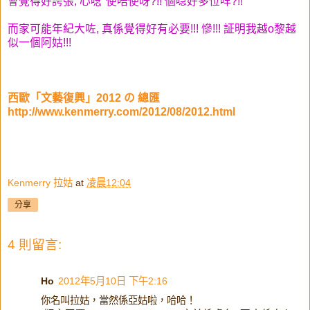
會覺得好誇張, 心唸"使唔使呀?!! 個喼好多位咩?!!"
而家可能年紀大咗, 真係覺得好有必要!!! 慘!!! 証明我越o黎越
似一個阿姑!!!
西歐「文藝復興」2012 の 總匯
http://www.kenmerry.com/2012/08/2012.html
Kenmerry 拉姑
at
凌晨12:04
分享
4 則留言:
Ho
2012年5月10日 下午2:16
你名叫拉姑，當然係亞姑啦，哈哈！