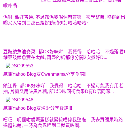
嚟咋喎...
係呀, 係好普通, 不過都係我呢個廚盲第一次學整嘛, 整得到出
嚟又入得到口都已經好勁o架啦, 哈哈哈哈~
豆豉鯪魚油麥菜--都OK好味吖... 我覺得... 哈哈哈... 不過落晒1
鑵豆豉鯪魚實在太鹹, 再整的話都係分開2次煮好D...
感謝Yahoo Blog友Owenmama分享食譜!!!
鎮江骨--都OK好味吖... 我覺得... 哈哈哈... 不過可能我冇用老
抽, 片糖又用咗黑片糖, 所以D味同街食果D有D唔同囉...
感謝Yahoo Blog友通少分享食譜!!!
嘻嘻... 呢個咁靚嘅蛋糕就緊係唔係我整啦... 我去買餸果時路
過麵包鋪, 一時為食忍唔到口就買咗喇...