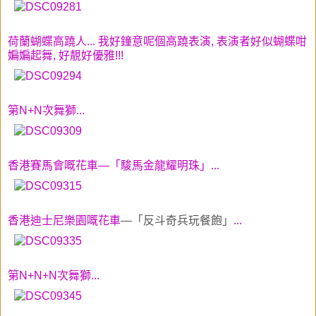
荷蘭蝴蝶高蹺人... 我好鐘意呢個高蹺表演, 表演者好似蝴蝶咁
媥媥起舞, 好靚好優雅!!!
第N+N次舞獅...
香港賽馬會
嘅花車
—「駿馬金龍耀明珠
」
...
香港迪士尼樂園
嘅花車
—「反斗奇兵玩餐飽」
...
第N+N+N次舞獅...