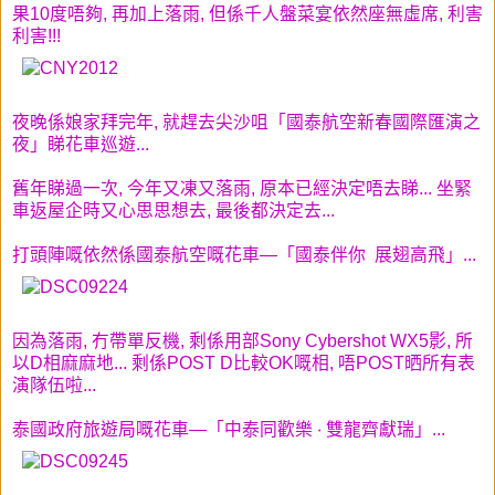
果10度唔夠, 再加上落雨, 但係千人盤菜宴依然座無虛席, 利害
利害!!!
夜晚係娘家拜完年, 就趕去尖沙咀「國泰航空新春國際匯演之
夜」睇花車巡遊...
舊年睇過一次, 今年又凍又落雨, 原本已經決定唔去睇... 坐緊
車返屋企時又心思思想去, 最後都決定去...
打頭陣嘅依然係國泰航空嘅花車—「國泰伴你 展翅高飛」...
因為落雨, 冇帶單反機, 剩係用部Sony Cybershot WX5影, 所
以D相麻麻地... 剩係POST D比較OK嘅相, 唔POST晒所有表
演隊伍啦...
泰國政府旅遊局
嘅花車
—
「
中泰同歡樂 ‧ 雙龍齊獻瑞
」
...