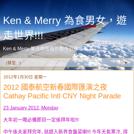
Ken & Merry 為食男女，遊
走世界!!!
Ken & Merry 常在你左右!!! 你今日睇咗未？
▼
2012年1月30日 星期一
2012 國泰航空新春國際匯演之夜
Cathay Pacific Intl CNY Night Parade
23 January 2012, Monday
大年初一嘅必備節目一定係拜年啦!!!
中午係夫家拜完年, 就趕入新界食盤菜喇!!! 今年天氣寒冷, 得