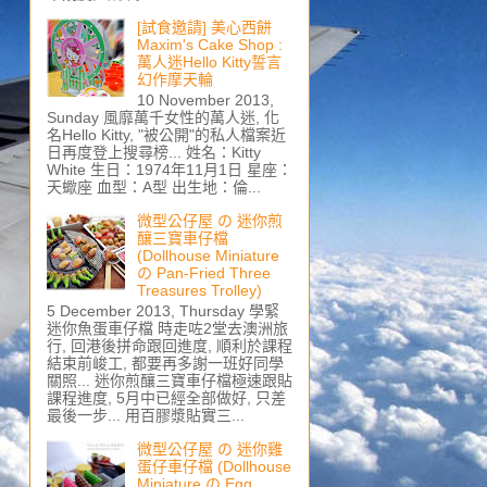
[試食邀請] 美心西餅
Maxim's Cake Shop :
萬人迷Hello Kitty誓言
幻作摩天輪
10 November 2013,
Sunday 風靡萬千女性的萬人迷, 化
名Hello Kitty, "被公開"的私人檔案近
日再度登上搜尋榜... 姓名：Kitty
White 生日：1974年11月1日 星座：
天蠍座 血型：A型 出生地：倫...
微型公仔屋 の 迷你煎
釀三寶車仔檔
(Dollhouse Miniature
の Pan-Fried Three
Treasures Trolley)
5 December 2013, Thursday 學緊
迷你魚蛋車仔檔 時走咗2堂去澳洲旅
行, 回港後拼命跟回進度, 順利於課程
結束前峻工, 都要再多謝一班好同學
關照... 迷你煎釀三寶車仔檔極速跟貼
課程進度, 5月中已經全部做好, 只差
最後一步... 用百膠漿貼實三...
微型公仔屋 の 迷你雞
蛋仔車仔檔 (Dollhouse
Miniature の Egg