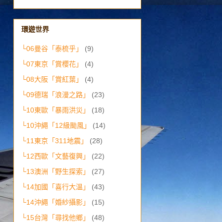
環遊世界
└06曼谷「泰梳乎」
(9)
└07東京「賞櫻花」
(4)
└08大阪「賞紅葉」
(4)
└09德瑞「浪漫之路」
(23)
└10東歐「暴雨洪災」
(18)
└10沖繩「12級颱風」
(14)
└11東京「311地震」
(28)
└12西歐「文藝復興」
(22)
└13澳洲「野生探索」
(27)
└14加國「喜行大溫」
(43)
└14沖繩「婚紗攝影」
(15)
└15台灣「尋找他鄉」
(48)