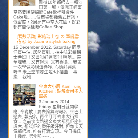
難得10年都唔去一轉沙
田第一城，做完正經事
當然要順便搵間Cafe飲杯啡食件
Cake啦……個商場都幾舊式建築，
低密度，2層高有中空大花園，好彩
都有間似樣嘅Coffee Shop……
[著數活動] 彩繪瑞士卷 の 聖誕雪
花 @ by Joanne stylish baking
15 December 2012, Saturday 同學
仔買牛油, 居然買到... 抽中咗彩繪瑞
士卷班!!! 又會咁好運嘅?!! 嘻嘻... 帶
挈埋我... 又有得玩, 又有得食... 我第
一次學做彩繪蛋卷咋, 心情好興奮
呀!!! 未上堂前發生咗d小插曲... 事
緣... 我地...
金東大小廚 Kam Tung
Kitchen : 點解會咁多人
幫襯
3 January 2014,
Friday 星期日就開學
喇, 今晚放工要去筲箕灣報名, 坐巴士
過去, 報完名, 再坐叮叮去東大街搵
食... 之前次次路過金東大都見佢座無
虛席, 想試佢的煲仔飯好耐, 但每次天
氣都唔凍, 唯有打消念頭... 今日攝氏
十幾度, 啱食啦~~~ ...