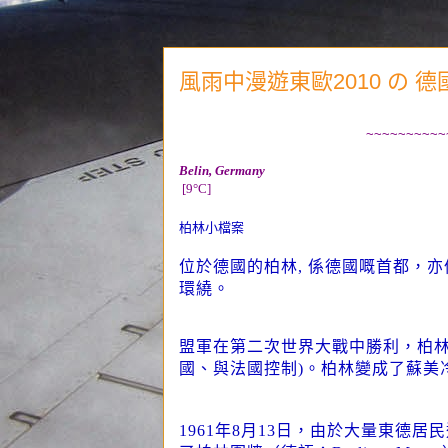
風雨中漫遊東歐2010 の 德國篇
~~~~~~~~~~
Belin
, Germany
[9°C]
柏林小檔案
位於
德國的
柏林
, 係德國嘅首都，
環繞。
盟軍在第二次世界大戰中勝利，柏林
國、與法國控制)。柏林變成了蘇美
1961年8月13日，由於大量東德