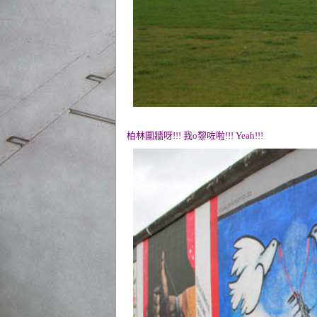
柏林圍牆呀!!! 我o黎咗啦!!! Yeah!!!