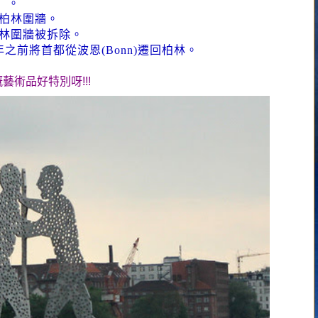
r）。
放柏林圍牆。
柏林圍牆被拆除。
年之前將首都從波恩(Bonn)遷回柏林。
嘅藝術品好特別呀!!!