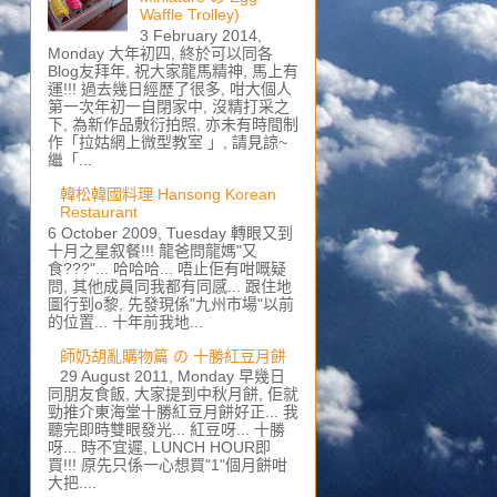
Waffle Trolley)
3 February 2014,
Monday 大年初四, 終於可以同各
Blog友拜年, 祝大家龍馬精神, 馬上有
運!!! 過去幾日經歷了很多, 咁大個人
第一次年初一自閉家中, 沒精打采之
下, 為新作品敷衍拍照, 亦未有時間制
作「拉姑網上微型教室 」, 請見諒~
繼「...
韓松韓國料理 Hansong Korean
Restaurant
6 October 2009, Tuesday 轉眼又到
十月之星叙餐!!! 龍爸問龍媽"又
食???"... 哈哈哈... 唔止佢有咁嘅疑
問, 其他成員同我都有同感... 跟住地
圖行到o黎, 先發現係"九州市場"以前
的位置... 十年前我地...
師奶胡亂購物篇 の 十勝紅豆月餅
29 August 2011, Monday 早幾日
同朋友食飯, 大家提到中秋月餅, 佢就
勁推介東海堂十勝紅豆月餅好正... 我
聽完即時雙眼發光... 紅豆呀... 十勝
呀... 時不宜遲, LUNCH HOUR即
買!!! 原先只係一心想買"1"個月餅咁
大把....