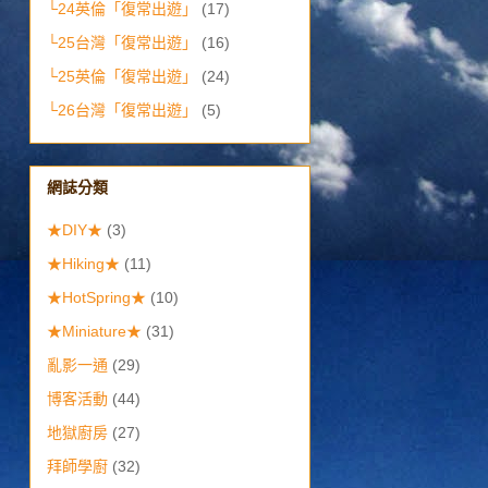
└24英倫「復常出遊」
(17)
└25台灣「復常出遊」
(16)
└25英倫「復常出遊」
(24)
└26台灣「復常出遊」
(5)
網誌分類
★DIY★
(3)
★Hiking★
(11)
★HotSpring★
(10)
★Miniature★
(31)
亂影一通
(29)
博客活動
(44)
地獄廚房
(27)
拜師學廚
(32)