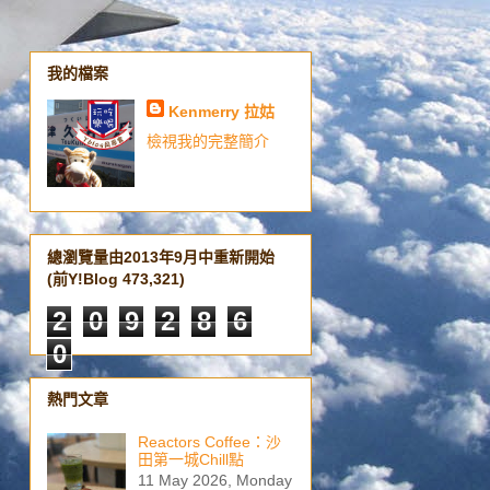
我的檔案
Kenmerry 拉姑
檢視我的完整簡介
總瀏覽量由2013年9月中重新開始
(前Y!Blog 473,321)
2
0
9
2
8
6
0
熱門文章
Reactors Coffee：沙
田第一城Chill點
11 May 2026, Monday