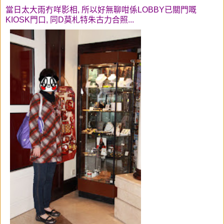
當日太大雨冇咩影相, 所以好無聊咁係LOBBY已關門嘅
KIOSK門口, 同D莫札特朱古力合照...