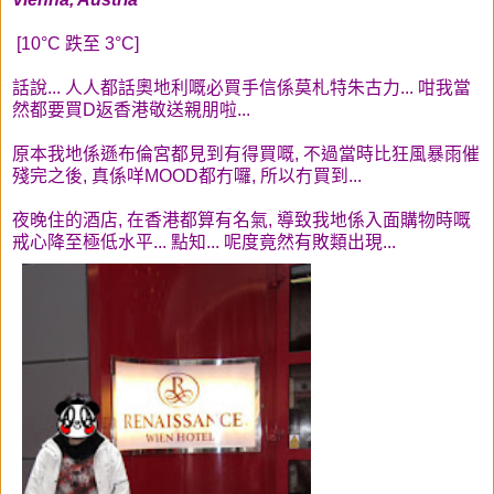
[10°C 跌至 3°C]
話說... 人人都話奧地利嘅必買手信係莫札特朱古力... 咁我當
然都要買D返香港敬送親朋啦...
原本我地係遜布倫宮都見到有得買嘅, 不過當時比狂風暴雨催
殘完之後, 真係咩MOOD都冇囉, 所以冇買到...
夜晚住的酒店, 在香港都算有名氣, 導致我地係入面購物時嘅
戒心降至極低水平... 點知... 呢度竟然有敗類出現...