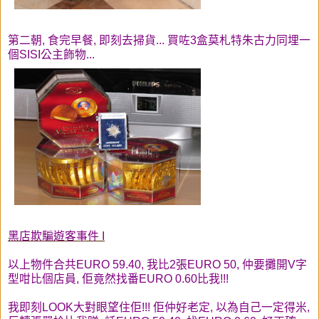
第二朝, 食完早餐, 即刻去掃貨... 買咗3盒莫札特朱古力同埋一
個SISI公主飾物...
黑店欺騙遊客事件 I
以上物件合共EURO 59.40, 我比2張EURO 50, 仲要攤開V字
型咁比個店員, 佢竟然找番EURO 0.60比我!!!
我即刻LOOK大對眼望住佢!!! 佢仲好老定, 以為自己一定得米,