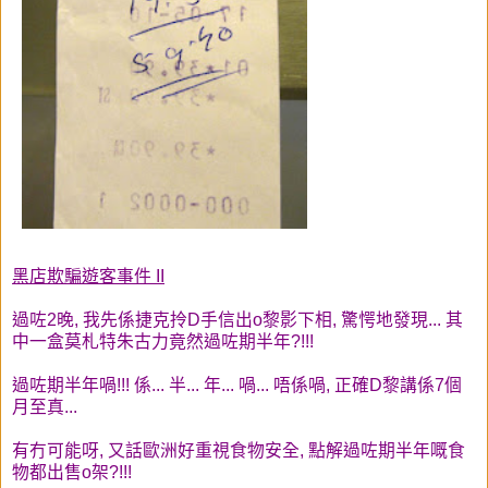
黑店欺騙遊客事件 II
過咗2晚, 我先係捷克拎D手信出o黎影下相, 驚愕地發現... 其
中一盒莫札特朱古力竟然過咗期半年?!!!
過咗期半年喎!!! 係... 半... 年... 喎... 唔係喎, 正確D黎講係7個
月至真...
有冇可能呀, 又話歐洲好重視食物安全, 點解過咗期半年嘅食
物都出售o架?!!!