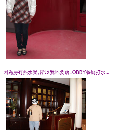
因為房冇熱水煲, 所以我地要落LOBBY餐廳打水...