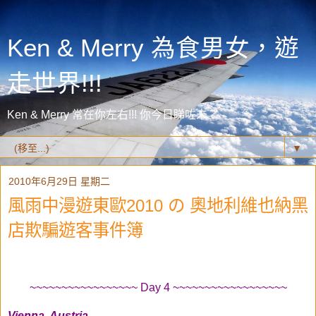
Ken & Merry 為食男女，遊
走世界!!!
Ken & Merry 常在你左右!!! 你今日睇咗未？
▼
2010年6月29日 星期二
風雨中漫遊東歐2010 の 奧地利維也納黑
店欺騙遊客事件簿
~~~~~~~~~~~~~~~~~ Day 4 ~~~~~~~~~~~~~~~~~~
Vienna, Austria