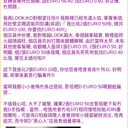
反轉張單拎比我睇, 話EURO 59.40, 找EURO 0.60, 好正確,
冇問題...
我再LOOK大D對眼望住佢!!! 我眼裡已經充滿火焰, 拿實拳頭,
用好堅定嘅語氣同佢講(英語)「 我比咗2張EURO 50你, 總共
EURO 100, 你要找EURO 40!!!」
個店員仲扮傻, 我對眼越LOOK越大, 拳頭越拿越實, 眼裡面把
火越燒越旺, 個店員先扮打開收銀櫃睇睇, 由於當時太早, 未有
其他遊客幫襯, 收銀櫃入面得1張EURO 20, 2張EURO 50, 好
明顯, 個2張EURO 50係我嘅, 個店員先死死地氣找EURO 40
比我, 實在太過份啦!!!
試下我係比2張EURO 10佢, 你估佢會唔會肯收!!! 所以, 好明
顯, 呢單係蓄意行騙事件!!!
當時我都小小後悔冇係出發前, 影低晒D EURO 50嘅銀紙編
號...
不過我心唸, 大不了報警, 攞果2張EURO 50去警局驗下有冇
我D手指模... 當然... 咁我地會冇咗D行程同埋唔知點JOIN番
個團啦... 可能有D怕麻煩嘅人會覺得咁小錢當破財消災, 唔再
追究, 而令呢D"黑心人"店員食過番尋味...