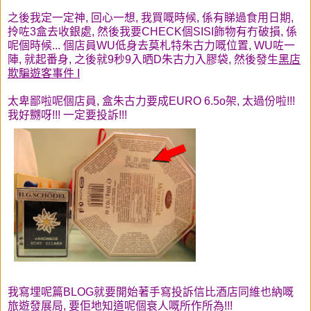
之後我定一定神, 回心一想, 我買嘅時候, 係有睇過食用日期,
拎咗3盒去收銀處, 然後我要CHECK個SISI飾物有冇破損, 係
呢個時候... 個店員WU低身去莫札特朱古力嘅位置, WU咗一
陣, 就起番身, 之後就9秒9入晒D朱古力入膠袋, 然後發生
黑店
欺騙遊客事件 I
太卑鄙啦呢個店員, 盒朱古力要成EURO 6.5o架, 太過份啦!!!
我好嬲呀!!! 一定要投訴!!!
我寫埋呢篇BLOG就要開始著手寫投訴信比酒店同維也納嘅
旅遊發展局, 要佢地知道呢個衰人嘅所作所為!!!