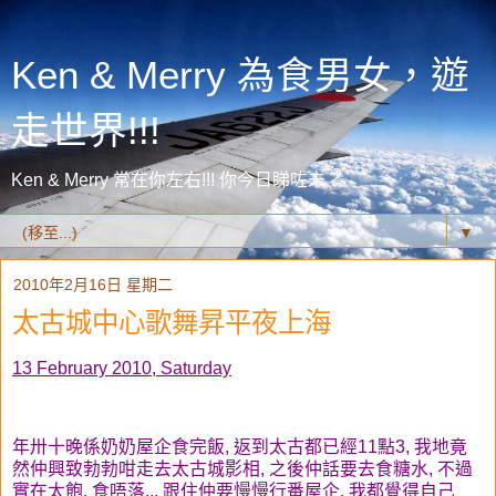
Ken & Merry 為食男女，遊
走世界!!!
Ken & Merry 常在你左右!!! 你今日睇咗未？
▼
2010年2月16日 星期二
太古城中心歌舞昇平夜上海
13 February 2010, Saturday
年卅十晚係奶奶屋企食完飯, 返到太古都已經11點3, 我地竟
然仲興致勃勃咁走去太古城影相, 之後仲話要去食糖水, 不過
實在太飽, 食唔落... 跟住仲要慢慢行番屋企, 我都覺得自己