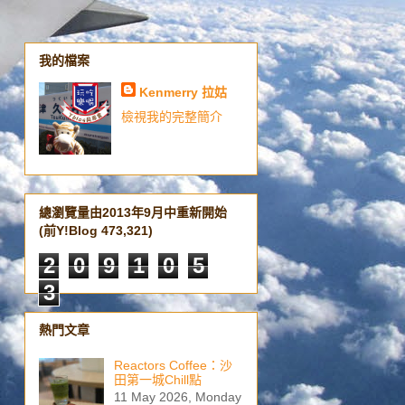
我的檔案
Kenmerry 拉姑
檢視我的完整簡介
總瀏覽量由2013年9月中重新開始
(前Y!Blog 473,321)
2
0
9
1
0
5
3
熱門文章
Reactors Coffee：沙
田第一城Chill點
11 May 2026, Monday