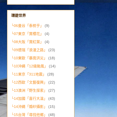
環遊世界
└06曼谷「泰梳乎」
(9)
└07東京「賞櫻花」
(4)
└08大阪「賞紅葉」
(4)
└09德瑞「浪漫之路」
(23)
└10東歐「暴雨洪災」
(18)
└10沖繩「12級颱風」
(14)
└11東京「311地震」
(28)
└12西歐「文藝復興」
(22)
└13澳洲「野生探索」
(27)
└14加國「喜行大溫」
(43)
└14沖繩「婚紗攝影」
(15)
└15台灣「尋找他鄉」
(48)