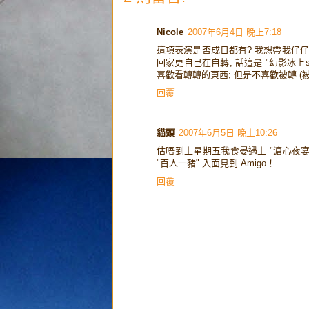
Nicole
2007年6月4日 晚上7:18
這項表演是否成日都有? 我想帶我仔仔看溜冰,
回家更自己在自轉, 話這是 "幻影冰上sh
喜歡看轉轉的東西; 但是不喜歡被轉 (被
回覆
貓頭
2007年6月5日 晚上10:26
估唔到上星期五我食晏遇上 "溏心夜宴" 綵
"百人一豬" 入面見到 Amigo！
回覆