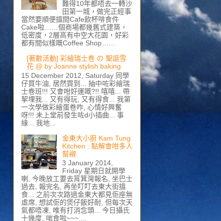
難得10年都唔去一轉沙
田第一城，做完正經事
當然要順便搵間Cafe飲杯啡食件
Cake啦……個商場都幾舊式建築，
低密度，2層高有中空大花園，好彩
都有間似樣嘅Coffee Shop……
[著數活動] 彩繪瑞士卷 の 聖誕雪
花 @ by Joanne stylish baking
15 December 2012, Saturday 同學
仔買牛油, 居然買到... 抽中咗彩繪瑞
士卷班!!! 又會咁好運嘅?!! 嘻嘻... 帶
挈埋我... 又有得玩, 又有得食... 我第
一次學做彩繪蛋卷咋, 心情好興奮
呀!!! 未上堂前發生咗d小插曲... 事
緣... 我地...
金東大小廚 Kam Tung
Kitchen : 點解會咁多人
幫襯
3 January 2014,
Friday 星期日就開學
喇, 今晚放工要去筲箕灣報名, 坐巴士
過去, 報完名, 再坐叮叮去東大街搵
食... 之前次次路過金東大都見佢座無
虛席, 想試佢的煲仔飯好耐, 但每次天
氣都唔凍, 唯有打消念頭... 今日攝氏
十幾度, 啱食啦~~~ ...