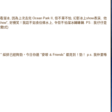
 因為上次去完 Ocean Park II, 佢不單不怕, 幻影冰上show表演, 他
ow", 好攪笑 ! 我諗不如食住條水上, 令佢不怕溜冰轉轉轉. PS : 我仔仔是
動式)
排已經夠勁，今日你連 "麥嘜 & Friends" 都見到！勁！ p.s. 我仲要喺