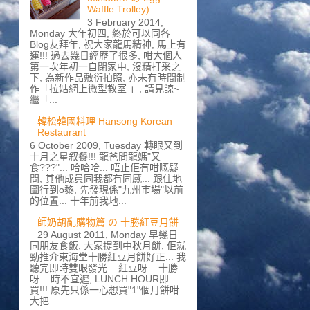
Waffle Trolley)
3 February 2014,
Monday 大年初四, 終於可以同各
Blog友拜年, 祝大家龍馬精神, 馬上有
運!!! 過去幾日經歷了很多, 咁大個人
第一次年初一自閉家中, 沒精打采之
下, 為新作品敷衍拍照, 亦未有時間制
作「拉姑網上微型教室 」, 請見諒~
繼「...
韓松韓國料理 Hansong Korean
Restaurant
6 October 2009, Tuesday 轉眼又到
十月之星叙餐!!! 龍爸問龍媽"又
食???"... 哈哈哈... 唔止佢有咁嘅疑
問, 其他成員同我都有同感... 跟住地
圖行到o黎, 先發現係"九州市場"以前
的位置... 十年前我地...
師奶胡亂購物篇 の 十勝紅豆月餅
29 August 2011, Monday 早幾日
同朋友食飯, 大家提到中秋月餅, 佢就
勁推介東海堂十勝紅豆月餅好正... 我
聽完即時雙眼發光... 紅豆呀... 十勝
呀... 時不宜遲, LUNCH HOUR即
買!!! 原先只係一心想買"1"個月餅咁
大把....