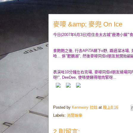
麥嘜 &amp; 麥兜 On Ice
今日(2007年6月3日)唸住去太古城"鹿港小鎮'"
食飽飽之後, 行去APiTA睇下o野, 路過溜冰場, 
哈... 係"肥鵝湖", 然後麥嘜同佢d朋友就開始
表演咗10分鐘左右完場, 麥嘜同佢d朋友繞場同
呀!", DeeDee, 使唔使睇得咁肉緊呀...
Posted by
Kenmerry 拉姑
at
晚上8:16
Labels:
消閒娛樂
2 則留言: