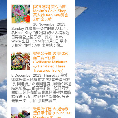
[試食邀請] 美心西餅
Maxim's Cake Shop :
萬人迷Hello Kitty誓言
幻作摩天輪
10 November 2013,
Sunday 風靡萬千女性的萬人迷, 化
名Hello Kitty, "被公開"的私人檔案近
日再度登上搜尋榜... 姓名：Kitty
White 生日：1974年11月1日 星座：
天蠍座 血型：A型 出生地：倫...
微型公仔屋 の 迷你煎
釀三寶車仔檔
(Dollhouse Miniature
の Pan-Fried Three
Treasures Trolley)
5 December 2013, Thursday 學緊
迷你魚蛋車仔檔 時走咗2堂去澳洲旅
行, 回港後拼命跟回進度, 順利於課程
結束前峻工, 都要再多謝一班好同學
關照... 迷你煎釀三寶車仔檔極速跟貼
課程進度, 5月中已經全部做好, 只差
最後一步... 用百膠漿貼實三...
微型公仔屋 の 迷你雞
蛋仔車仔檔 (Dollhouse
Miniature の Egg