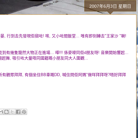
2007年6月3日 星期日
食晏, 行到去先發現佢摺咗! 唉, 又小咗間飯堂... 唯有即刻轉去"王家沙 "喇!
見到有幾隻寵然大物正在進場... 嘩!!! 係麥嘜同佢d朋友呀! 音樂開始響起...
翩翩起舞, 吸引咗大量唔同國籍嘅小朋友同大人圍觀...
所有觀眾拜拜, 有個坐住BB車嘅DD, 喊住問佢阿媽"做咩拜拜呀?唔好拜拜