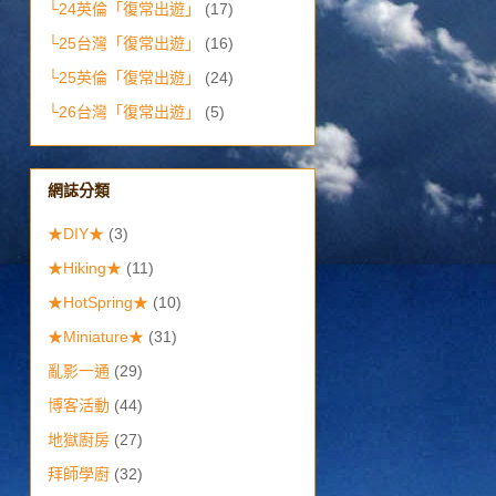
└24英倫「復常出遊」
(17)
└25台灣「復常出遊」
(16)
└25英倫「復常出遊」
(24)
└26台灣「復常出遊」
(5)
網誌分類
★DIY★
(3)
★Hiking★
(11)
★HotSpring★
(10)
★Miniature★
(31)
亂影一通
(29)
博客活動
(44)
地獄廚房
(27)
拜師學廚
(32)