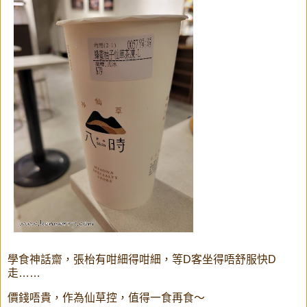
學食神話齋，張枱有咁細得咁細，等D客坐得唔舒服快D
走……
價錢唔貴，作為仙草控，值得一食再食～