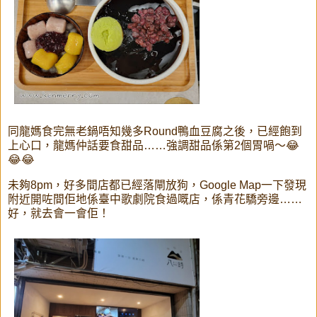
同龍媽食完無老鍋唔知幾多Round鴨血豆腐之後，已經飽到
上心口，龍媽仲話要食甜品……強調甜品係第2個胃喎～😂
😂😂
未夠8pm，好多間店都已經落閘放狗，Google Map一下發現
附近開咗間佢地係臺中歌劇院食過嘅店，係青花驕旁邊……
好，就去會一會佢！