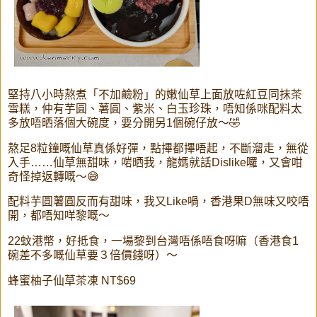
堅持八小時熬煮「不加鹼粉」的嫩仙草上面放咗紅豆同抹茶
雪糕，仲有芋圓、薯圓、紫米、白玉珍珠，唔知係咪配料太
多放唔晒落個大碗度，要分開另1個碗仔放～🤣
熬足8粒鐘嘅仙草真係好彈，點𢳂都𢳂唔起，不斷溜走，無從
入手……仙草無甜味，啱晒我，龍媽就話Dislike囉，又會咁
奇怪掉返轉嘅～😅
配料芋圓薯圓反而有甜味，我又Like喎，香港果D無味又咬唔
開，都唔知咩黎嘅～
22蚊港幣，好抵食，一場黎到台灣唔係唔食呀嘛（香港食1
碗差不多嘅仙草要３倍價錢呀）～
蜂蜜柚子仙草茶凍 NT$69