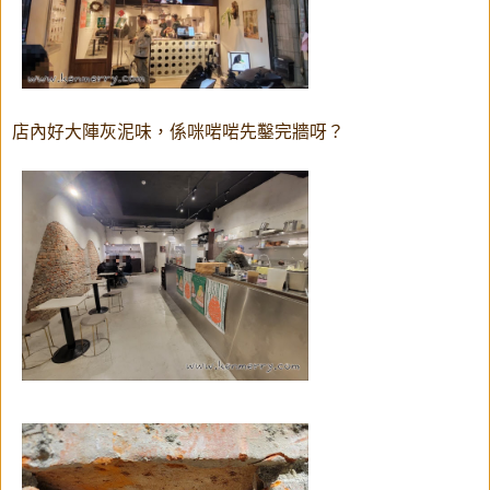
店內好大陣灰泥味，係咪啱啱先鑿完牆呀？