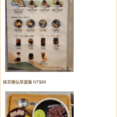
抹茶嫩仙草盛盤 NT$89