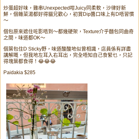
炒蛋超好味，雞串Unexpected咁Juicy同柔軟，沙律好新
鮮，個雜菜湯都好得貓兄歡心，初賞Dip醬口味上有D唔習慣
～
個包原來遮住咗影唔到～都幾硬架，Texture介乎麵包同曲奇
之間，味道都OK～
個葉包住D Sticky野，味道酸酸地似曾相識，店員係有詳盡
講解嘅，但我地左耳入右耳出，完全唔知自己食緊乜，只記
得塊葉都食得！😂😂😂
Paidakia $285