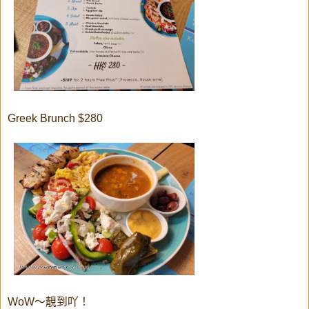
Greek Brunch $280
WoW～靚到吖！