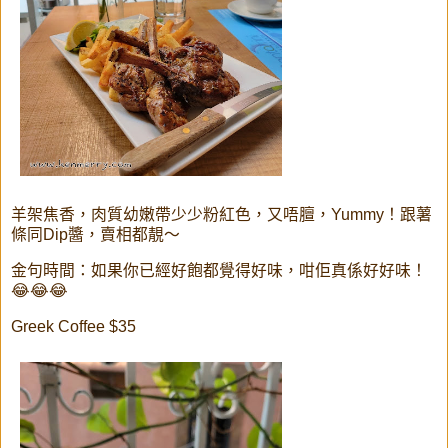
羊架焦香，肉質幼嫩帶少少粉紅色，又唔膻，Yummy！跟薯
條同Dip醬，賣相都靚～
金句時間：如果你已經好飽都覺得好味，咁佢真係好好味！
😂😂😂
Greek Coffee $35