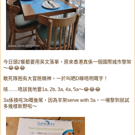
今日頭2餐都要用英文落單，原來香港真係一個國際城市黎架
～😂😂😂
敢死隊抱有大冒險精神，一於叫晒D睇唔明嘅字！
咳……唔該我地要1a, 2b, 3a, 4a, 5a～😂😂😂
3a係換咗3b嘅後尾，因為羊架serve with 3a，一場黎到就試
多幾樣新野啦～