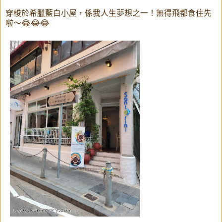
穿梭於希臘藍白小屋，係我人生夢想之一！無得飛都食住先
啦～😂😂😂