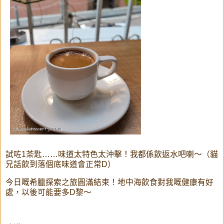
試咗1茶匙……味道太特色太沖擊！我都係飲返水吧喇～（貓
兄話飲到落個底味道會正常D）
今日嘅希臘探索之旅圓滿結束！地中海飲食對我嘅健康有好
處，以後可能要多D黎～