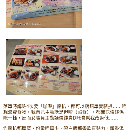
落單時講咗4次要「咖喱」豬扒，都可以落錯單變豬扒……唔
想浪費食物，我自己主動話是但啦（照食），都無諗價錢係
咪一樣，反而女職員主動話價錢貴D嘅會幫我改返低……
炸豬扒都厚嘅，份量唔算少，碗白飯都香軟有黏力，麵豉湯