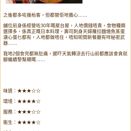
之後都多咗幾枱客，但都替佢地擔心……
舖位前身係經營咗30年嘅屋台屋，人地價錢唔貴，食物種類
選擇多，係真正嘅日本料理，壽司刺身天婦羅拉麵燒魚蒸蛋
溏心蛋乜都有，人地都做唔住，唔知呢間新餐廳有咩秘密武
器……
我地2個食完都無肚痛，遲吓天氣轉涼去行山前都應該會貪就
腳繼續黎幫襯嘅……
味道：★★★☆☆
環境：★★★★☆
服務：★★★☆☆
衛生：★★★★☆