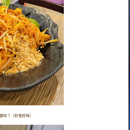
朦咗？（好鬼好味）