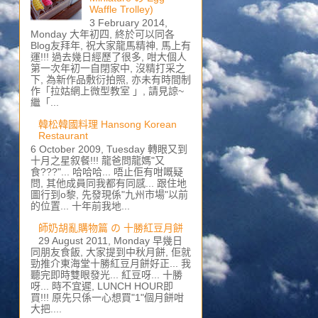
Waffle Trolley)
3 February 2014,
Monday 大年初四, 終於可以同各
Blog友拜年, 祝大家龍馬精神, 馬上有
運!!! 過去幾日經歷了很多, 咁大個人
第一次年初一自閉家中, 沒精打采之
下, 為新作品敷衍拍照, 亦未有時間制
作「拉姑網上微型教室 」, 請見諒~
繼「...
韓松韓國料理 Hansong Korean
Restaurant
6 October 2009, Tuesday 轉眼又到
十月之星叙餐!!! 龍爸問龍媽"又
食???"... 哈哈哈... 唔止佢有咁嘅疑
問, 其他成員同我都有同感... 跟住地
圖行到o黎, 先發現係"九州市場"以前
的位置... 十年前我地...
師奶胡亂購物篇 の 十勝紅豆月餅
29 August 2011, Monday 早幾日
同朋友食飯, 大家提到中秋月餅, 佢就
勁推介東海堂十勝紅豆月餅好正... 我
聽完即時雙眼發光... 紅豆呀... 十勝
呀... 時不宜遲, LUNCH HOUR即
買!!! 原先只係一心想買"1"個月餅咁
大把....