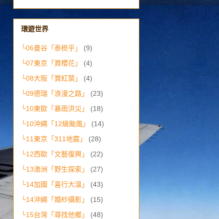
環遊世界
└06曼谷「泰梳乎」
(9)
└07東京「賞櫻花」
(4)
└08大阪「賞紅葉」
(4)
└09德瑞「浪漫之路」
(23)
└10東歐「暴雨洪災」
(18)
└10沖繩「12級颱風」
(14)
└11東京「311地震」
(28)
└12西歐「文藝復興」
(22)
└13澳洲「野生探索」
(27)
└14加國「喜行大溫」
(43)
└14沖繩「婚紗攝影」
(15)
└15台灣「尋找他鄉」
(48)