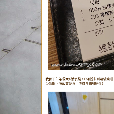
我個下午茶餐大X活價錢，D河粉多到唔駛錢
少想嘔，唔敢夾硬食，浪費食物對唔住）