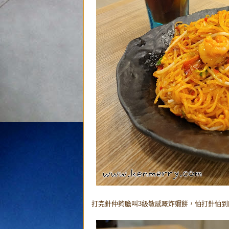
打完針仲夠膽叫3級敏感嘅炸蝦餅，怕打針怕到