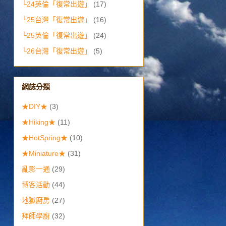
└24英倫「復常出遊」
(17)
└25台灣「復常出遊」
(16)
└25英倫「復常出遊」
(24)
└26台灣「復常出遊」
(5)
網誌分類
★DIY★
(3)
★Hiking★
(11)
★HotSpring★
(10)
★Miniature★
(31)
亂影一通
(29)
博客活動
(44)
地獄廚房
(27)
拜師學廚
(32)