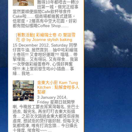
難得10年都唔去一轉沙
田第一城，做完正經事
當然要順便搵間Cafe飲杯啡食件
Cake啦……個商場都幾舊式建築，
低密度，2層高有中空大花園，好彩
都有間似樣嘅Coffee Shop……
[著數活動] 彩繪瑞士卷 の 聖誕雪
花 @ by Joanne stylish baking
15 December 2012, Saturday 同學
仔買牛油, 居然買到... 抽中咗彩繪瑞
士卷班!!! 又會咁好運嘅?!! 嘻嘻... 帶
挈埋我... 又有得玩, 又有得食... 我第
一次學做彩繪蛋卷咋, 心情好興奮
呀!!! 未上堂前發生咗d小插曲... 事
緣... 我地...
金東大小廚 Kam Tung
Kitchen : 點解會咁多人
幫襯
3 January 2014,
Friday 星期日就開學
喇, 今晚放工要去筲箕灣報名, 坐巴士
過去, 報完名, 再坐叮叮去東大街搵
食... 之前次次路過金東大都見佢座無
虛席, 想試佢的煲仔飯好耐, 但每次天
氣都唔凍, 唯有打消念頭... 今日攝氏
十幾度, 啱食啦~~~ ...