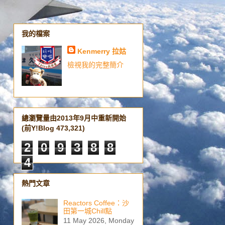
我的檔案
Kenmerry 拉姑
檢視我的完整簡介
總瀏覽量由2013年9月中重新開始
(前Y!Blog 473,321)
2
0
9
3
8
8
4
熱門文章
Reactors Coffee：沙
田第一城Chill點
11 May 2026, Monday