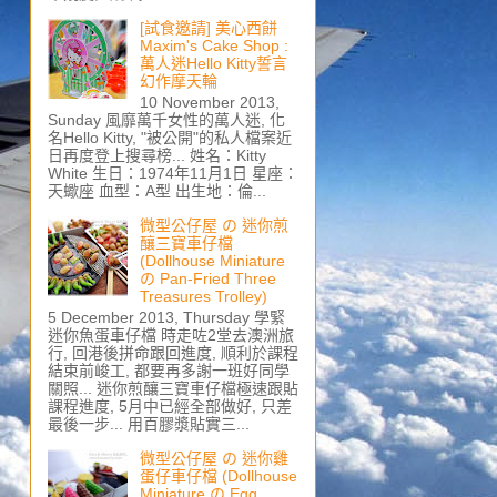
[試食邀請] 美心西餅
Maxim's Cake Shop :
萬人迷Hello Kitty誓言
幻作摩天輪
10 November 2013,
Sunday 風靡萬千女性的萬人迷, 化
名Hello Kitty, "被公開"的私人檔案近
日再度登上搜尋榜... 姓名：Kitty
White 生日：1974年11月1日 星座：
天蠍座 血型：A型 出生地：倫...
微型公仔屋 の 迷你煎
釀三寶車仔檔
(Dollhouse Miniature
の Pan-Fried Three
Treasures Trolley)
5 December 2013, Thursday 學緊
迷你魚蛋車仔檔 時走咗2堂去澳洲旅
行, 回港後拼命跟回進度, 順利於課程
結束前峻工, 都要再多謝一班好同學
關照... 迷你煎釀三寶車仔檔極速跟貼
課程進度, 5月中已經全部做好, 只差
最後一步... 用百膠漿貼實三...
微型公仔屋 の 迷你雞
蛋仔車仔檔 (Dollhouse
Miniature の Egg