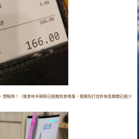
咁，想點呀！（我食咗半碗粉已經飽到食唔落，我頭先打完針休息期間已經少