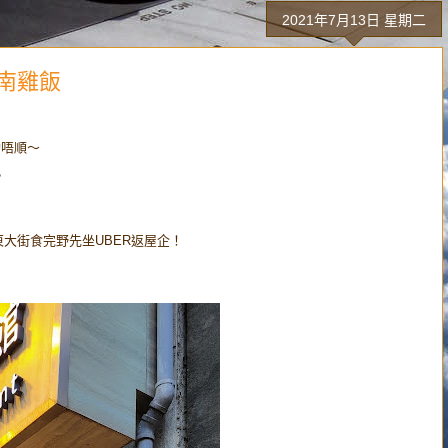
2021年7月13日 星期二
南雞飯
勁唔順～
？
大街食完野先坐UBER返屋企！