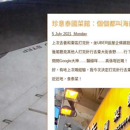
珍意泰國菜館：個個都叫海
5 July 2021, Monday
上次去養和東區打完針，坐UBER返屋企條路
後尾聽見其他人打完針行去東大街食野……行
問問Google大神……黐線咩……真係咁近嘅！
好，有咗上次嘅經驗，我今次決定打完針行去東
近近地，食泰菜！