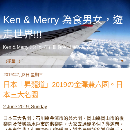
Ken & Merry 為食男女，遊
走世界!!!
Ken & Merry 常在你左右!!! 你今日睇咗未？
▼
2019年7月3日 星期三
日本「昇龍道」2019の金澤兼六園。日
本三大名園
2 June 2019, Sunday
日本三大名園：石川縣金澤市的兼六園、岡山縣岡山市的後
樂園及茨城縣水戶市的偕樂園，大家去過幾多個？導遊問。
（全車得我１個去過岡山後樂園，導遊居然話多謝我舉手，