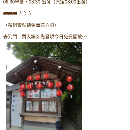
06:30早餐，08:30 出發（原定08:00出發）
🚌🚌🚌💨💨💨
（轉個彎就到金澤兼六園）
去到門口買入場劵先發現今日免費開放～