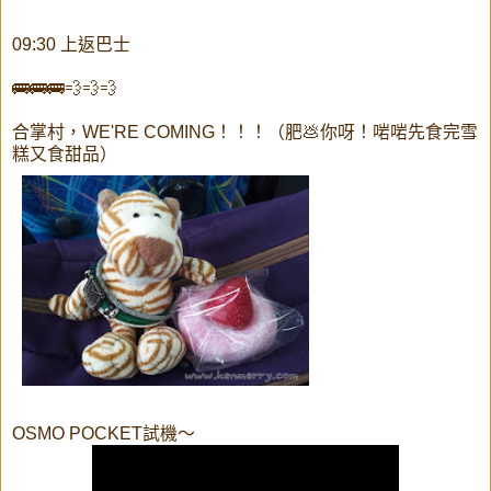
09:30 上返巴士
🚌🚌🚌💨💨💨
合掌村，WE'RE COMING！！！（肥💩你呀！啱啱先食完雪
糕又食甜品）
OSMO POCKET試機～