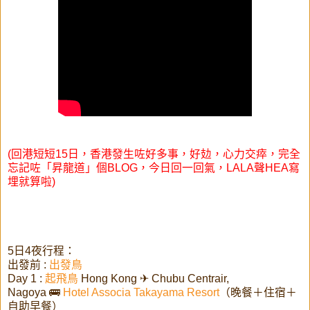
(回港短短15日，香港發生咗好多事，好攰，心力交瘁，完全
忘記咗「昇龍道」個BLOG，今日回一回氣，LALA聲HEA寫
埋就算啦)
5日4夜行程：
出發前 :
出發鳥
Day 1 :
起飛鳥
Hong Kong ✈ Chubu Centrair,
Nagoya 🚌
Hotel Associa Takayama Resort
（晚餐＋住宿＋
自助早餐）