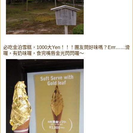
必吃金泊雪糕，1000大Yen！！！團友問好味嗎？Errr……滑
囉，有奶味囉，食完嘴唇金光閃閃囉～