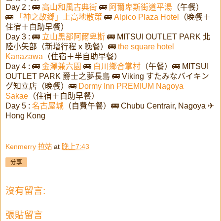
Day 2 : 🚌
高山和風古典街
🚌
阿爾卑斯街道平湯
（午餐）
🚌
「神之故鄉」上高地散策
🚌
Alpico Plaza Hotel
（晚餐＋
住宿＋自助早餐）
Day 3 : 🚌
立山黑部阿爾卑斯
🚌 MITSUI OUTLET PARK 北
陸小矢部（新增行程ｘ晚餐）🚌
the square hotel
Kanazawa
（住宿＋半自助早餐）
Day 4 : 🚌
金澤兼六園
🚌
白川鄉合掌村
（午餐）🚌 MITSUI
OUTLET PARK 爵士之夢長島 🚌 Viking すたみなバイキン
グ知立店（晚餐）🚌
Dormy Inn PREMIUM Nagoya
Sakae
（住宿＋自助早餐）
Day 5 :
名古屋城
（自費午餐）🚌 Chubu Centrair, Nagoya ✈
Hong Kong
Kenmerry 拉姑
at
晚上7:43
分享
沒有留言:
張貼留言