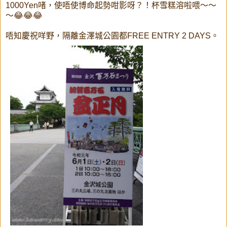
1000Yen啫，使唔使博命起勢咁影呀？！杯雪糕溶啦喂～～
～😂😂😂
唔知慶祝咩野，隔離金澤城公園都FREE ENTRY 2 DAYS。