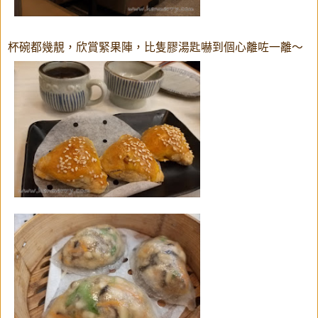
杯碗都幾靚，欣賞緊果陣，比隻膠湯匙嚇到個心離咗一離～