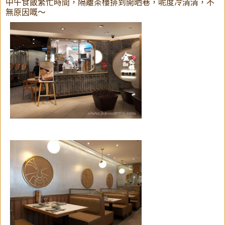
中午食飯繁忙時間，隔離茶樓排到開晒巷，呢度冷清清，不
無原因嘅～