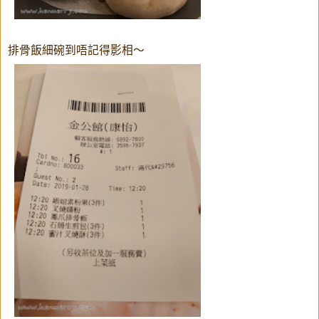
排骨飯細碗到唔記得影相～