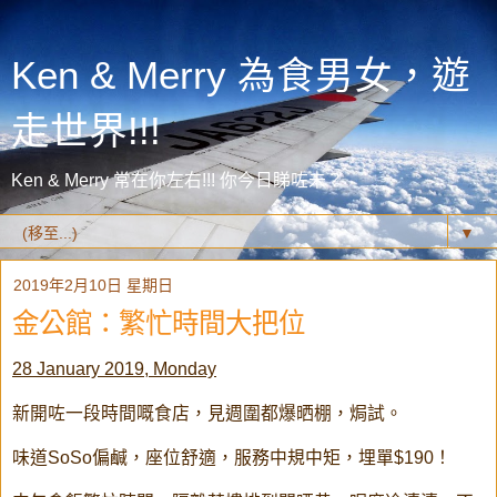
Ken & Merry 為食男女，遊
走世界!!!
Ken & Merry 常在你左右!!! 你今日睇咗未？
▼
2019年2月10日 星期日
金公館：繁忙時間大把位
28 January 2019, Monday
新開咗一段時間嘅食店，見週圍都爆晒棚，焗試。
味道SoSo偏鹹，座位舒適，服務中規中矩，埋單$190！