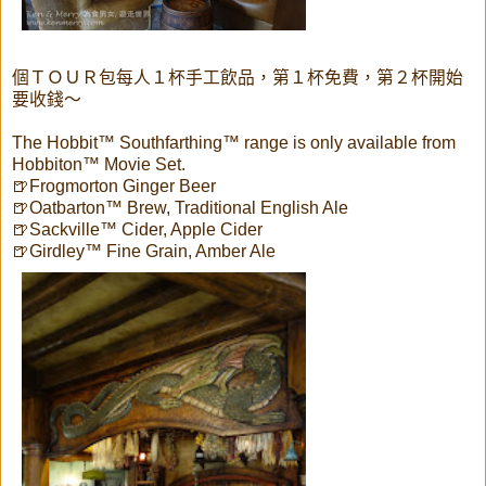
個ＴＯＵＲ包每人１杯手工飲品，第１杯免費，第２杯開始
要收錢～
The Hobbit™ Southfarthing™ range is only available from
Hobbiton™ Movie Set.
🍺Frogmorton Ginger Beer
🍺Oatbarton™ Brew, Traditional English Ale
🍺Sackville™ Cider, Apple Cider
🍺Girdley™ Fine Grain, Amber Ale