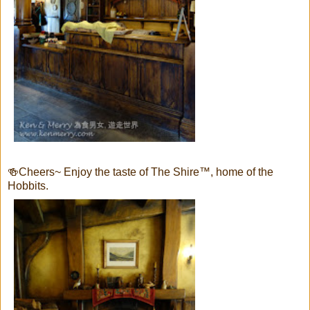
🍻Cheers~ Enjoy the taste of The Shire™, home of the
Hobbits.