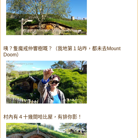
咦？隻魔戒仲響樹嘅？（我地第１站咋，都未去Mount
Doom）
村內有４十幾間哈比屋，有排你影！