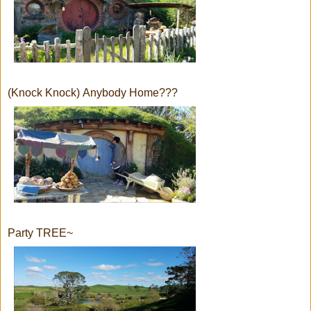
(Knock Knock) Anybody Home???
Party TREE~