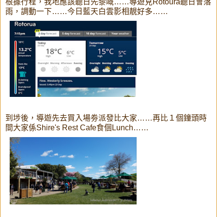
根據行程，我地應該聽日先黎嘅……導遊見Rotoura聽日會落
雨，調動一下……今日藍天白雲影相靚好多……
到埗後，導遊先去買入場劵派發比大家……再比１個鐘頭時
間大家係Shire's Rest Cafe食個Lunch……