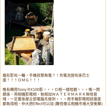
瘋狂影咗一輪，手機就黎無電？！充電池放咗係巴士
度！！！ＯＭＧ！！！
唯有轉用Sony RX100影。。。Ｄ相一樣咁靚。。。唯一問
題係，用相機影嘅相，執相加ＷＡＴＥＲＭＡＲＫ無咁易
啫，一定要係屋企部電腦先做到。。。用手機影嘅相就邊度
都執得相，仲大把Effect可以加 (難怪傻瓜相機市場大受衝擊)