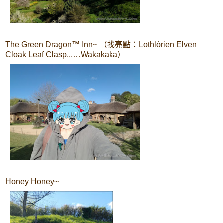
The Green Dragon™ Inn~ （找亮點：Lothlórien Elven
Cloak Leaf Clasp...…Wakakaka）
Honey Honey~