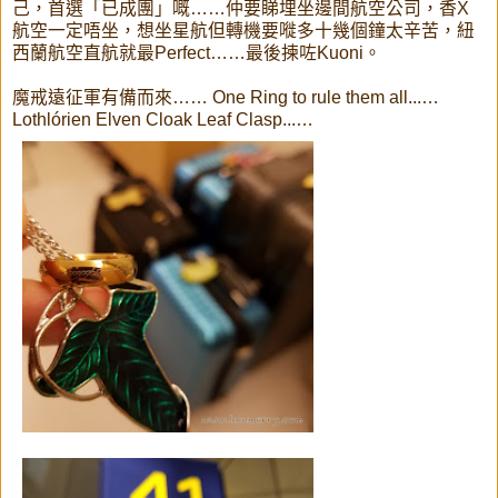
己，首選「已成團」嘅……仲要睇埋坐邊間航空公司，香X
航空一定唔坐，想坐星航但轉機要嘥多十幾個鐘太辛苦，紐
西蘭航空直航就最Perfect……最後揀咗Kuoni。
魔戒遠征軍有備而來…… One Ring to rule them all...…
Lothlórien Elven Cloak Leaf Clasp...…