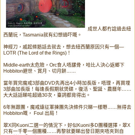
成世人都冇諗過去紐
西蘭玩，Tasmania就有幻想過吓嘅。
神經刀，戚起條筋話去就去，想去紐西蘭原因只有一個—
LOTR (The Lord of the Rings)！
Middle-earth太危險，Orc食人唔𦧲骨，哈比人決心返鄉下
Hobbiton避世、賞月、切月餅……
當年買完魔戒3部曲DVD先再出4小時加長版，唔理，再買埋
3部曲加長版！每逢長假期就煲碟，復活、聖誕、農曆年……
大大話話睇咗超過30次，臺詞都背得出。
6年無跟團，魔戒遠征軍揀團先決條件只睇一樣嘢……無得去
Hobbiton嘅， Foul 出局！
翠X同Kuoni二選一的情況下，好似Kuoni多D團種選擇，翠X
只有一千零一個團種……再黎就要睇出發日期夾唔夾到自