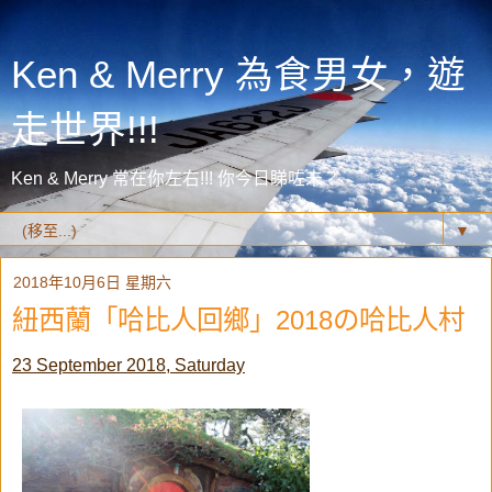
Ken & Merry 為食男女，遊
走世界!!!
Ken & Merry 常在你左右!!! 你今日睇咗未？
▼
2018年10月6日 星期六
紐西蘭「哈比人回鄉」2018の哈比人村
23 September 2018, Saturday