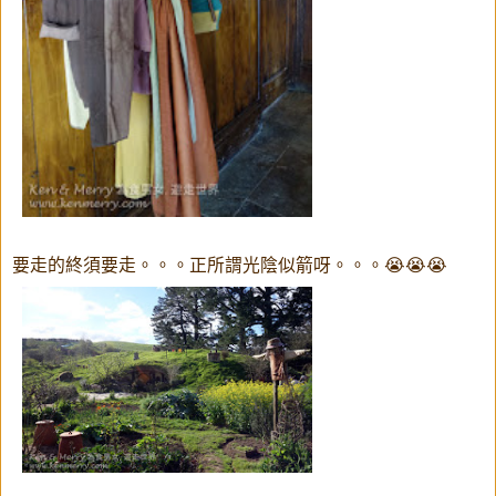
要走的終須要走。。。正所謂光陰似箭呀。。。😭😭😭