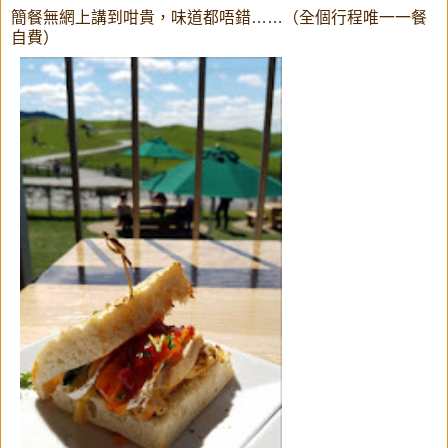
簡餐無網上講到咁貴，味道都唔錯……（全個行程唯一一餐
自費）