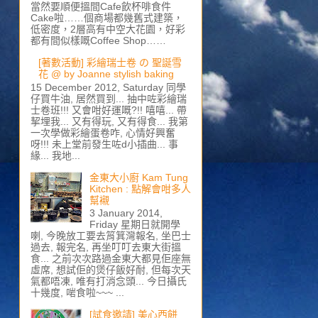
當然要順便搵間Cafe飲杯啡食件
Cake啦……個商場都幾舊式建築，
低密度，2層高有中空大花園，好彩
都有間似樣嘅Coffee Shop……
[著數活動] 彩繪瑞士卷 の 聖誕雪
花 @ by Joanne stylish baking
15 December 2012, Saturday 同學
仔買牛油, 居然買到... 抽中咗彩繪瑞
士卷班!!! 又會咁好運嘅?!! 嘻嘻... 帶
挈埋我... 又有得玩, 又有得食... 我第
一次學做彩繪蛋卷咋, 心情好興奮
呀!!! 未上堂前發生咗d小插曲... 事
緣... 我地...
金東大小廚 Kam Tung
Kitchen : 點解會咁多人
幫襯
3 January 2014,
Friday 星期日就開學
喇, 今晚放工要去筲箕灣報名, 坐巴士
過去, 報完名, 再坐叮叮去東大街搵
食... 之前次次路過金東大都見佢座無
虛席, 想試佢的煲仔飯好耐, 但每次天
氣都唔凍, 唯有打消念頭... 今日攝氏
十幾度, 啱食啦~~~ ...
[試食邀請] 美心西餅