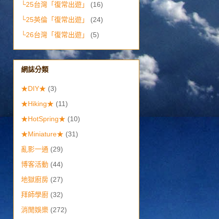
└25台灣「復常出遊」
(16)
└25英倫「復常出遊」
(24)
└26台灣「復常出遊」
(5)
網誌分類
★DIY★
(3)
★Hiking★
(11)
★HotSpring★
(10)
★Miniature★
(31)
亂影一通
(29)
博客活動
(44)
地獄廚房
(27)
拜師學廚
(32)
消閒娛樂
(272)