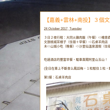
【嘉義+雲林+南投】３個
24 October 2017, Tuesday
３日２夜行程：大同火雞肉飯（午餐）⇨檜意森
文旅桃城茶樣子（住宿＋早餐）⇨石桌羊肉店
木⇨山城小吃（晚餐）⇨沙里仙溫泉渡假（住
吃過酒店的豐富早餐，驅車直闖阿里山玉山！
(全日在車上不斷食么鳳話梅，１粒駁住１粒，
第1餐：石桌羊肉店