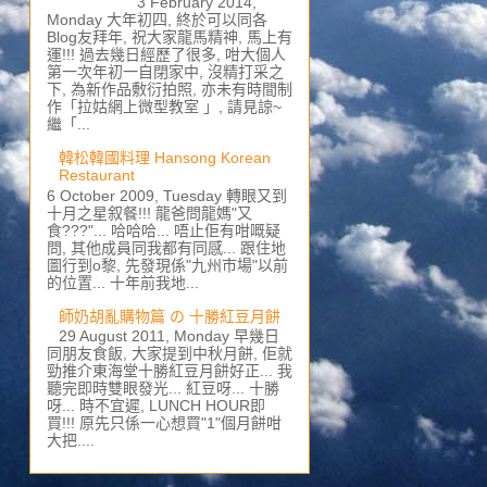
3 February 2014,
Monday 大年初四, 終於可以同各
Blog友拜年, 祝大家龍馬精神, 馬上有
運!!! 過去幾日經歷了很多, 咁大個人
第一次年初一自閉家中, 沒精打采之
下, 為新作品敷衍拍照, 亦未有時間制
作「拉姑網上微型教室 」, 請見諒~
繼「...
韓松韓國料理 Hansong Korean
Restaurant
6 October 2009, Tuesday 轉眼又到
十月之星叙餐!!! 龍爸問龍媽"又
食???"... 哈哈哈... 唔止佢有咁嘅疑
問, 其他成員同我都有同感... 跟住地
圖行到o黎, 先發現係"九州市場"以前
的位置... 十年前我地...
師奶胡亂購物篇 の 十勝紅豆月餅
29 August 2011, Monday 早幾日
同朋友食飯, 大家提到中秋月餅, 佢就
勁推介東海堂十勝紅豆月餅好正... 我
聽完即時雙眼發光... 紅豆呀... 十勝
呀... 時不宜遲, LUNCH HOUR即
買!!! 原先只係一心想買"1"個月餅咁
大把....