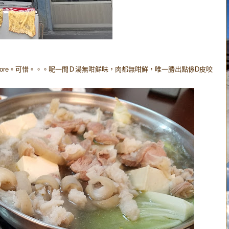
core。可惜。。。呢一間Ｄ湯無咁鮮味，肉都無咁鮮，唯一勝出點係D皮咬