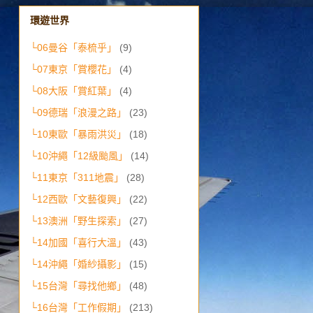
環遊世界
└06曼谷「泰梳乎」
(9)
└07東京「賞櫻花」
(4)
└08大阪「賞紅葉」
(4)
└09德瑞「浪漫之路」
(23)
└10東歐「暴雨洪災」
(18)
└10沖繩「12級颱風」
(14)
└11東京「311地震」
(28)
└12西歐「文藝復興」
(22)
└13澳洲「野生探索」
(27)
└14加國「喜行大溫」
(43)
└14沖繩「婚紗攝影」
(15)
└15台灣「尋找他鄉」
(48)
└16台灣「工作假期」
(213)