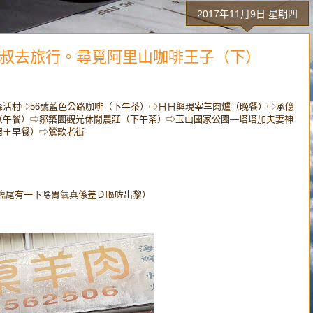
2017年11月9日 星期四
文叔去旅行。尋覓阿里山咖啡王子（下）
活村⇨56號藍色公路咖啡（下午茶）⇨日日興現宰羊肉爐（晚餐）⇨承億
（午餐）⇨鄒築園觀光休閒農莊（下午茶）⇨玉山國家公園—塔塔加夫妻神
宿＋早餐）⇨鶯歌老街
臨尾有一下噁胃氣真係差Ｄ嘔咗出黎）