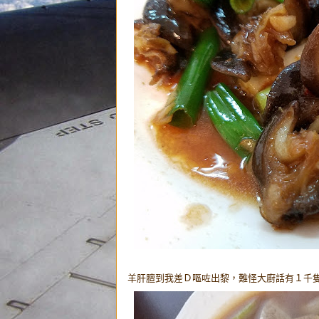
羊肝膻到我差Ｄ嘔咗出黎，難怪大廚話有１千