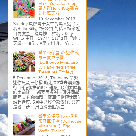
Maxim's Cake Shop :
萬人迷Hello Kitty誓言
幻作摩天輪
10 November 2013,
Sunday 風靡萬千女性的萬人迷, 化
名Hello Kitty, "被公開"的私人檔案近
日再度登上搜尋榜... 姓名：Kitty
White 生日：1974年11月1日 星座：
天蠍座 血型：A型 出生地：倫...
微型公仔屋 の 迷你煎
釀三寶車仔檔
(Dollhouse Miniature
の Pan-Fried Three
Treasures Trolley)
5 December 2013, Thursday 學緊
迷你魚蛋車仔檔 時走咗2堂去澳洲旅
行, 回港後拼命跟回進度, 順利於課程
結束前峻工, 都要再多謝一班好同學
關照... 迷你煎釀三寶車仔檔極速跟貼
課程進度, 5月中已經全部做好, 只差
最後一步... 用百膠漿貼實三...
微型公仔屋 の 迷你雞
蛋仔車仔檔 (Dollhouse
Miniature の Egg
Waffle Trolley)