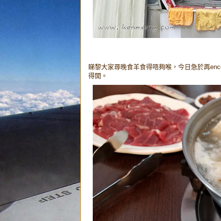
睇黎大家尋晚食羊食得唔夠喉，今日急於再en
得開。