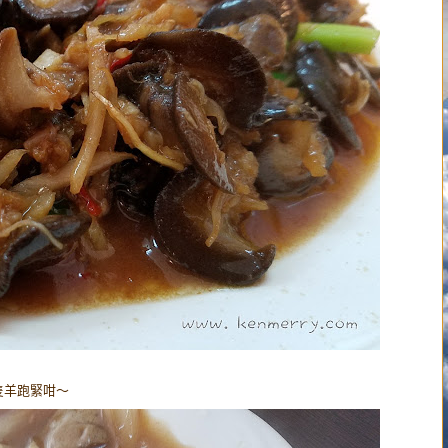
隻羊跑緊咁～