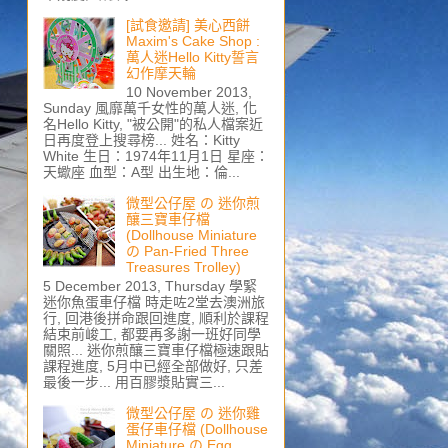
[試食邀請] 美心西餅
Maxim's Cake Shop :
萬人迷Hello Kitty誓言
幻作摩天輪
10 November 2013,
Sunday 風靡萬千女性的萬人迷, 化
名Hello Kitty, "被公開"的私人檔案近
日再度登上搜尋榜... 姓名：Kitty
White 生日：1974年11月1日 星座：
天蠍座 血型：A型 出生地：倫...
微型公仔屋 の 迷你煎
釀三寶車仔檔
(Dollhouse Miniature
の Pan-Fried Three
Treasures Trolley)
5 December 2013, Thursday 學緊
迷你魚蛋車仔檔 時走咗2堂去澳洲旅
行, 回港後拼命跟回進度, 順利於課程
結束前峻工, 都要再多謝一班好同學
關照... 迷你煎釀三寶車仔檔極速跟貼
課程進度, 5月中已經全部做好, 只差
最後一步... 用百膠漿貼實三...
微型公仔屋 の 迷你雞
蛋仔車仔檔 (Dollhouse
Miniature の Egg