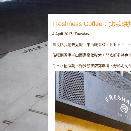
Freshness Coffee：
4 April 2017, Tuesday
團長話我地去見識吓半山嘅ＣＯＦＦＥＥ。。
估唔到香港半山而家變化咁大，開咗好多特色
今日正值假期，好多咖啡店都爆滿，好彩呢間