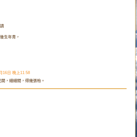
請
後生年青，
月16日 晚上11:58
己開，細細間，得幾張枱。