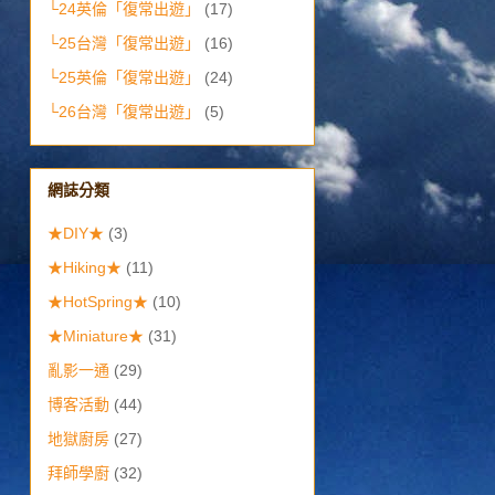
└24英倫「復常出遊」
(17)
└25台灣「復常出遊」
(16)
└25英倫「復常出遊」
(24)
└26台灣「復常出遊」
(5)
網誌分類
★DIY★
(3)
★Hiking★
(11)
★HotSpring★
(10)
★Miniature★
(31)
亂影一通
(29)
博客活動
(44)
地獄廚房
(27)
拜師學廚
(32)