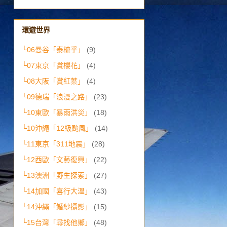
環遊世界
└06曼谷「泰梳乎」
(9)
└07東京「賞櫻花」
(4)
└08大阪「賞紅葉」
(4)
└09德瑞「浪漫之路」
(23)
└10東歐「暴雨洪災」
(18)
└10沖繩「12級颱風」
(14)
└11東京「311地震」
(28)
└12西歐「文藝復興」
(22)
└13澳洲「野生探索」
(27)
└14加國「喜行大溫」
(43)
└14沖繩「婚紗攝影」
(15)
└15台灣「尋找他鄉」
(48)