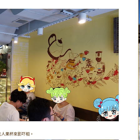
夫人果杯來影吓相。