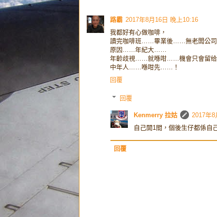
路霸
2017年8月16日 晚上10:16
我都好有心做咖啡，
讀完咖啡班……畢業後……無老闆公司
原因……年紀大……
年齡歧視……就喺咁……機會只會留给
中年人……喺咁先……！
回覆
回覆
Kenmerry 拉姑
2017年8
自己開1間，個後生仔都係自
回覆