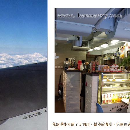
我返港後大病了３個月，暫停飲咖啡，借團長