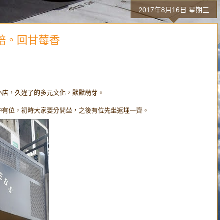
2017年8月16日 星期三
北歐烘焙。回甘莓香
。
小店，久違了的多元文化，默默萌芽。
仲有位，初時大家要分開坐，之後有位先坐返埋一齊。