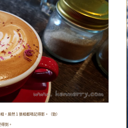
幫佢地影相，居然１張相都唔記得影。（勁）
受得到。