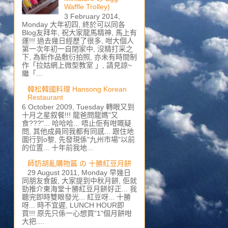
Waffle Trolley)
3 February 2014,
Monday 大年初四, 終於可以同各
Blog友拜年, 祝大家龍馬精神, 馬上有
運!!! 過去幾日經歷了很多, 咁大個人
第一次年初一自閉家中, 沒精打采之
下, 為新作品敷衍拍照, 亦未有時間制
作「拉姑網上微型教室 」, 請見諒~
繼「...
韓松韓國料理 Hansong Korean
Restaurant
6 October 2009, Tuesday 轉眼又到
十月之星叙餐!!! 龍爸問龍媽"又
食???"... 哈哈哈... 唔止佢有咁嘅疑
問, 其他成員同我都有同感... 跟住地
圖行到o黎, 先發現係"九州市場"以前
的位置... 十年前我地...
師奶胡亂購物篇 の 十勝紅豆月餅
29 August 2011, Monday 早幾日
同朋友食飯, 大家提到中秋月餅, 佢就
勁推介東海堂十勝紅豆月餅好正... 我
聽完即時雙眼發光... 紅豆呀... 十勝
呀... 時不宜遲, LUNCH HOUR即
買!!! 原先只係一心想買"1"個月餅咁
大把....