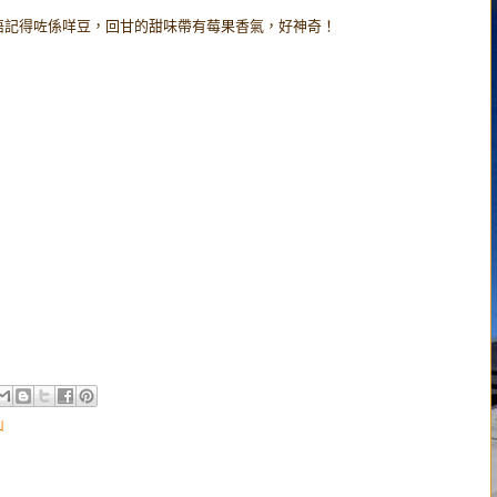
唔記得咗係咩豆，回甘的甜味帶有莓果香氣，好神奇！
山