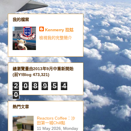
我的檔案
Kenmerry 拉姑
檢視我的完整簡介
總瀏覽量由2013年9月中重新開始
(前Y!Blog 473,321)
2
0
8
9
5
4
0
熱門文章
Reactors Coffee：沙
田第一城Chill點
11 May 2026, Monday