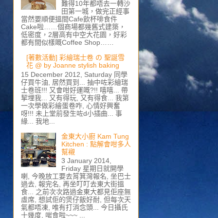
難得10年都唔去一轉沙
田第一城，做完正經事
當然要順便搵間Cafe飲杯啡食件
Cake啦……個商場都幾舊式建築，
低密度，2層高有中空大花園，好彩
都有間似樣嘅Coffee Shop……
[著數活動] 彩繪瑞士卷 の 聖誕雪
花 @ by Joanne stylish baking
15 December 2012, Saturday 同學
仔買牛油, 居然買到... 抽中咗彩繪瑞
士卷班!!! 又會咁好運嘅?!! 嘻嘻... 帶
挈埋我... 又有得玩, 又有得食... 我第
一次學做彩繪蛋卷咋, 心情好興奮
呀!!! 未上堂前發生咗d小插曲... 事
緣... 我地...
金東大小廚 Kam Tung
Kitchen : 點解會咁多人
幫襯
3 January 2014,
Friday 星期日就開學
喇, 今晚放工要去筲箕灣報名, 坐巴士
過去, 報完名, 再坐叮叮去東大街搵
食... 之前次次路過金東大都見佢座無
虛席, 想試佢的煲仔飯好耐, 但每次天
氣都唔凍, 唯有打消念頭... 今日攝氏
十幾度, 啱食啦~~~ ...