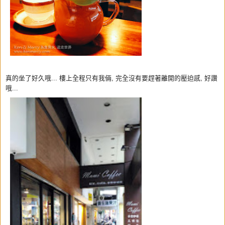
真的坐了好久哦... 樓上全程只有我倆, 完全沒有
要趕著離開的
壓迫感, 好讚
哦...