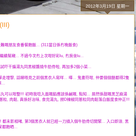
2012年3月19日 星期一
II)
難嘅朋友食番餐飽飯... (311當日係冇晚飯食)
襯... 不過今次冇上次咁好彩lu, 冇房坐lu...
試吓干煸湯丸同黑椒醬燒牛肋骨啦, 再加多2個小菜...
埋黎, 話睇唔見之前個黑衣人寫咩... 嘩... 鬼畫符咁, 仲要個個餸都得2隻
..
丸可以咁整!!! 初時我唸入面嘅餡應該係鹹嘅, 點知... 居然係甜嘅黑芝麻湯
, 蔥粒, 肉鬆, 真係好冶味, 食完湯丸, 撈D辣椒同蔥粒同肉鬆落白飯度食仲正!!!
!! 都未影相啫, 第3個黑衣人就已經一刀插入個牛肋骨切開緊... 入口即溶, 黑
都飽晒...