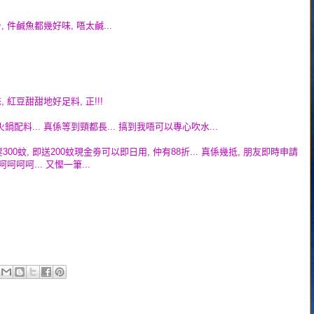
 件鹹魚都幾好味, 唔太鹹...
 紅豆甜甜地好足料, 正!!!
配料... 真係等到頸都長... 搞到我唔可以專心吹水...
300蚊, 即送200蚊現金劵可以即日用, 仲有88折... 真係幾抵, 朋友即時申請
呵呵呵... 又慳一筆...