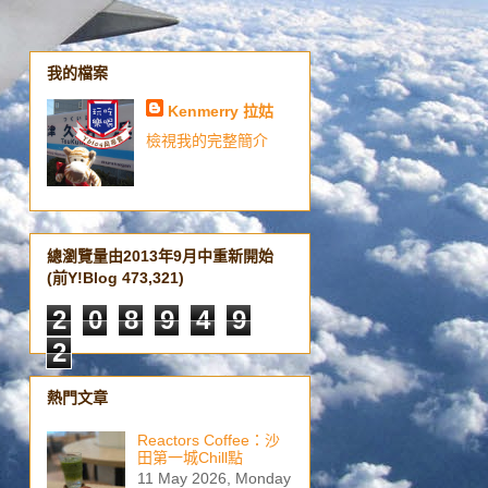
我的檔案
Kenmerry 拉姑
檢視我的完整簡介
總瀏覽量由2013年9月中重新開始
(前Y!Blog 473,321)
2
0
8
9
4
9
2
熱門文章
Reactors Coffee：沙
田第一城Chill點
11 May 2026, Monday