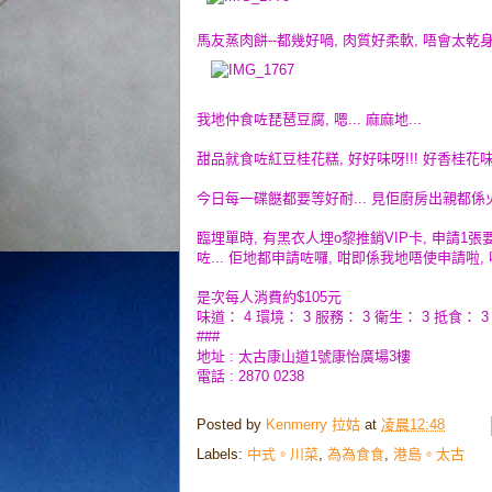
馬友蒸肉餅--都幾好喎, 肉質好柔軟, 唔會太乾身,
我地仲食咗琵琶豆腐, 嗯... 麻麻地...
甜品就食咗紅豆桂花糕, 好好味呀!!! 好香桂花味,
今日每一碟餸都要等好耐... 見佢廚房出親都係火鍋
臨埋單時, 有黑衣人埋o黎推銷VIP卡, 申請1張要
咗... 佢地都申請咗囉, 咁即係我地唔使申請啦, 呵
是次每人消費約$105元
味道： 4 環境： 3 服務： 3 衛生： 3 抵食： 3
###
地址 : 太古康山道1號康怡廣場3樓
電話 : 2870 0238
Posted by
Kenmerry 拉姑
at
凌晨12:48
Labels:
中式。川菜
,
為為食食
,
港島。太古