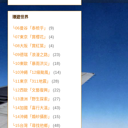
環遊世界
└06曼谷「泰梳乎」
(9)
└07東京「賞櫻花」
(4)
└08大阪「賞紅葉」
(4)
└09德瑞「浪漫之路」
(23)
└10東歐「暴雨洪災」
(18)
└10沖繩「12級颱風」
(14)
└11東京「311地震」
(28)
└12西歐「文藝復興」
(22)
└13澳洲「野生探索」
(27)
└14加國「喜行大溫」
(43)
└14沖繩「婚紗攝影」
(15)
└15台灣「尋找他鄉」
(48)