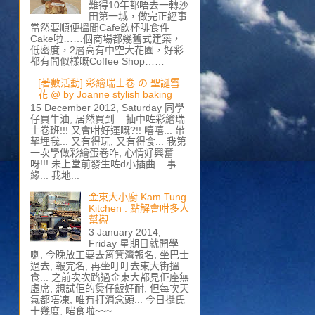
難得10年都唔去一轉沙
田第一城，做完正經事
當然要順便搵間Cafe飲杯啡食件
Cake啦……個商場都幾舊式建築，
低密度，2層高有中空大花園，好彩
都有間似樣嘅Coffee Shop……
[著數活動] 彩繪瑞士卷 の 聖誕雪
花 @ by Joanne stylish baking
15 December 2012, Saturday 同學
仔買牛油, 居然買到... 抽中咗彩繪瑞
士卷班!!! 又會咁好運嘅?!! 嘻嘻... 帶
挈埋我... 又有得玩, 又有得食... 我第
一次學做彩繪蛋卷咋, 心情好興奮
呀!!! 未上堂前發生咗d小插曲... 事
緣... 我地...
金東大小廚 Kam Tung
Kitchen : 點解會咁多人
幫襯
3 January 2014,
Friday 星期日就開學
喇, 今晚放工要去筲箕灣報名, 坐巴士
過去, 報完名, 再坐叮叮去東大街搵
食... 之前次次路過金東大都見佢座無
虛席, 想試佢的煲仔飯好耐, 但每次天
氣都唔凍, 唯有打消念頭... 今日攝氏
十幾度, 啱食啦~~~ ...