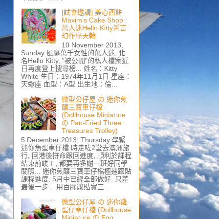
[試食邀請] 美心西餅
Maxim's Cake Shop :
萬人迷Hello Kitty誓言
幻作摩天輪
10 November 2013,
Sunday 風靡萬千女性的萬人迷, 化
名Hello Kitty, "被公開"的私人檔案近
日再度登上搜尋榜... 姓名：Kitty
White 生日：1974年11月1日 星座：
天蠍座 血型：A型 出生地：倫...
微型公仔屋 の 迷你煎
釀三寶車仔檔
(Dollhouse Miniature
の Pan-Fried Three
Treasures Trolley)
5 December 2013, Thursday 學緊
迷你魚蛋車仔檔 時走咗2堂去澳洲旅
行, 回港後拼命跟回進度, 順利於課程
結束前峻工, 都要再多謝一班好同學
關照... 迷你煎釀三寶車仔檔極速跟貼
課程進度, 5月中已經全部做好, 只差
最後一步... 用百膠漿貼實三...
微型公仔屋 の 迷你雞
蛋仔車仔檔 (Dollhouse
Miniature の Egg