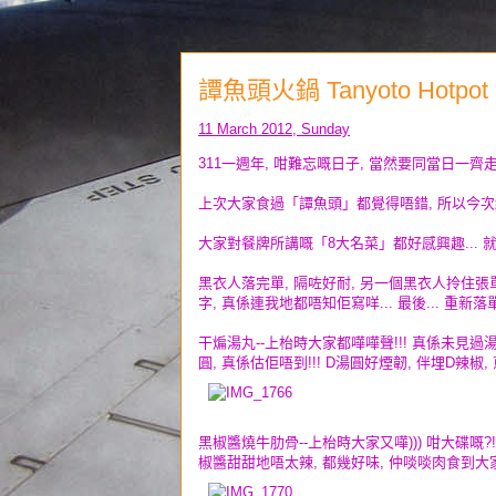
譚魚頭火鍋 Tanyoto Hotpot (I
11 March 2012, Sunday
311一週年, 咁難忘嘅日子, 當然要同當日一齊走
上次大家食過「譚魚頭」都覺得唔錯, 所以今次繼續幫
大家對餐牌所講嘅「8大名菜」都好感興趣... 就
黑衣人落完單, 隔咗好耐, 另一個黑衣人拎住張單走
字, 真係連我地都唔知佢寫咩... 最後... 重新落單.
干煸湯丸--上枱時大家都嘩嘩聲!!! 真係未見過湯
圓, 真係估佢唔到!!! D湯圓好煙韌, 伴埋D辣椒
黑椒醬燒牛肋骨--上枱時大家又嘩))) 咁大碟嘅?
椒醬甜甜地唔太辣, 都幾好味, 仲啖啖肉食到大家