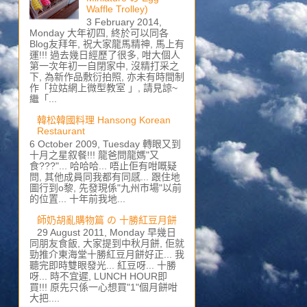
Waffle Trolley)
3 February 2014,
Monday 大年初四, 終於可以同各
Blog友拜年, 祝大家龍馬精神, 馬上有
運!!! 過去幾日經歷了很多, 咁大個人
第一次年初一自閉家中, 沒精打采之
下, 為新作品敷衍拍照, 亦未有時間制
作「拉姑網上微型教室 」, 請見諒~
繼「...
韓松韓國料理 Hansong Korean
Restaurant
6 October 2009, Tuesday 轉眼又到
十月之星叙餐!!! 龍爸問龍媽"又
食???"... 哈哈哈... 唔止佢有咁嘅疑
問, 其他成員同我都有同感... 跟住地
圖行到o黎, 先發現係"九州市場"以前
的位置... 十年前我地...
師奶胡亂購物篇 の 十勝紅豆月餅
29 August 2011, Monday 早幾日
同朋友食飯, 大家提到中秋月餅, 佢就
勁推介東海堂十勝紅豆月餅好正... 我
聽完即時雙眼發光... 紅豆呀... 十勝
呀... 時不宜遲, LUNCH HOUR即
買!!! 原先只係一心想買"1"個月餅咁
大把....