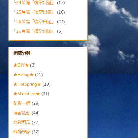
└24英倫「復常出遊」
(17)
└25台灣「復常出遊」
(16)
└25英倫「復常出遊」
(24)
└26台灣「復常出遊」
(5)
網誌分類
★DIY★
(3)
★Hiking★
(11)
★HotSpring★
(10)
★Miniature★
(31)
亂影一通
(29)
博客活動
(44)
地獄廚房
(27)
拜師學廚
(32)