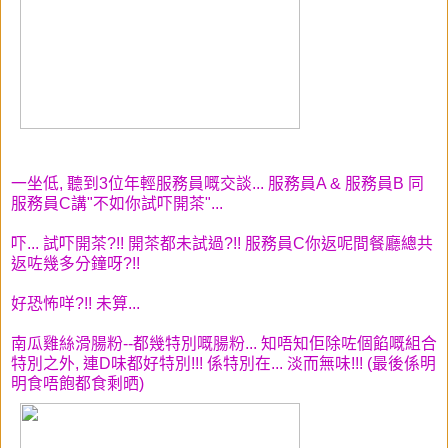
一坐低, 聽到3位年輕服務員嘅交談... 服務員A & 服務員B 同
服務員C講"不如你試吓開茶"...
吓... 試吓開茶?!! 開茶都未試過?!! 服務員C你返呢間餐廳總共
返咗幾多分鐘呀?!!
好恐怖咩?!! 未算...
南瓜雞絲滑腸粉--都幾特別嘅腸粉... 知唔知佢除咗個餡嘅組合
特別之外, 連D味都好特別!!! 係特別在... 淡而無味!!! (最後係明
明食唔飽都食剩晒)