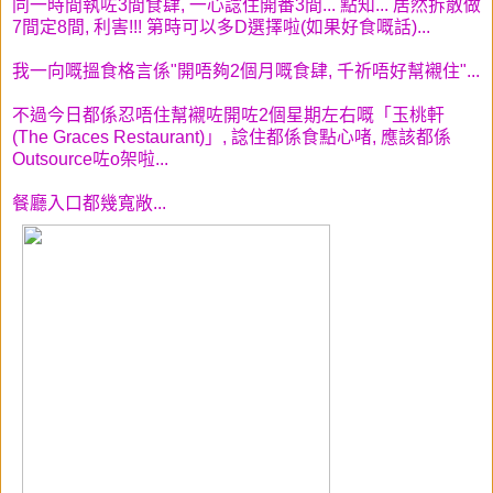
同一時間執咗3間食肆, 一心諗住開番3間... 點知... 居然拆散做
7間定8間, 利害!!! 第時可以多D選擇啦(如果好食嘅話)...
我一向嘅搵食格言係"開唔夠2個月嘅食肆, 千祈唔好幫襯住"...
不過今日都係忍唔住幫襯咗開咗2個星期左右嘅「玉桃軒
(The Graces Restaurant)」, 諗住都係食點心啫, 應該都係
Outsource咗o架啦...
餐廳入口都幾寬敞...