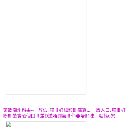
家鄉潮州粉果--一放低, 嘩!!! 好細粒!!! 都算... 一放入口, 嘩!!! 好
粉!!! 漿實晒個口!!! 差D透唔到氣!!! 仲要唔好味... 點搞o架...