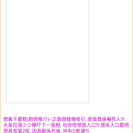
懷舊千層糕(廚師推介)--正面個樣幾吸引, 背面真係嚇死人!!!
大家拉落少少睇吓下一張相, 包你唔想放入口!!! 放咗入口都唔
想再食第2啖, 因為都係冇味, 仲有D乾硬!!!