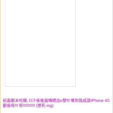
前面都未咬開, D汁係後面噴晒出o黎!!! 噴到我成部iPhone 4S
都係呀!!! 呀!!!!!!!!!!!! (想死-ing)