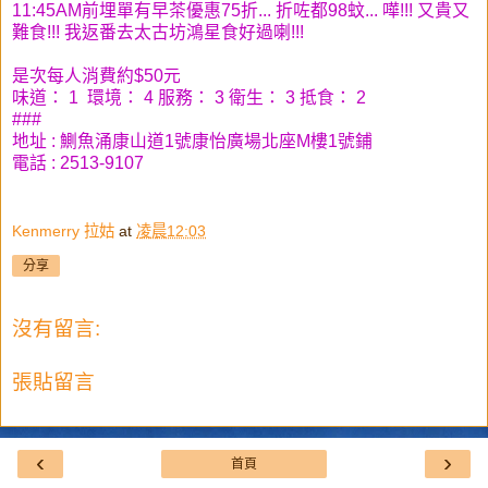
11:45AM前埋單有早茶優惠75折... 折咗都98蚊... 嘩!!! 又貴又
難食!!! 我返番去太古坊鴻星食好過喇!!!
是次每人消費約$50元
味道： 1 環境： 4 服務： 3 衛生： 3 抵食： 2
###
地址 : 鰂魚涌康山道1號康怡廣場北座M樓1號鋪
電話 : 2513-9107
Kenmerry 拉姑
at
凌晨12:03
分享
沒有留言:
張貼留言
‹
›
首頁