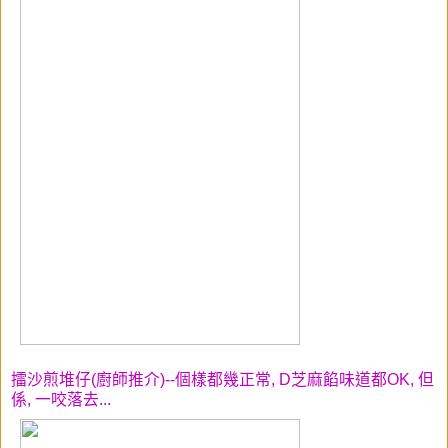
擂沙煎堆仔(廚師推介)--個樣都幾正常, D芝麻餡味道都OK, 但
係, 一咬落去...