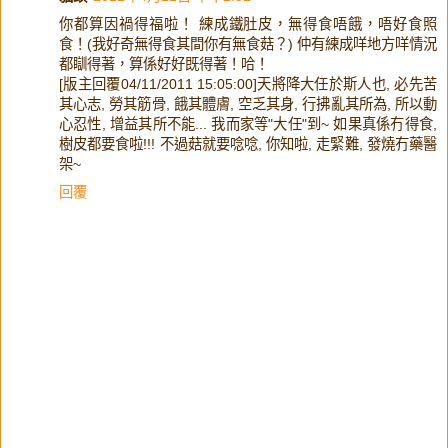
你都算因禍得福啦！ 練成鐵肚皮，無得食唔餓，唔好食照
食！(我好奇無得食其間你有無食菇？) 仲有練成咩地方咩情況
都瞓得著，算係好好既得著！哈！
[版主回覆04/11/2011 15:05:00]天將降大任於斯人也, 必先苦
其心志, 勞其筋骨, 餓其體膚, 空乏其身, 行拂亂其所為, 所以動
心忍性, 增益其所不能... 我而家等"大任"到~ 如果真係冇得食,
樹皮都要食啦!!! 不過菇就要唸唸, 你知啦, 走緊難, 發燒冇藥醫
架~
回覆