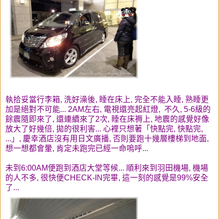
執拾妥當行李箱, 洗好澡後, 睡在床上, 完全不能入睡, 熟睡更
加是絕對不可能... 2AM左右, 電視還亮起紅燈, 不久, 5-6級的
餘震隨即來了, 還連續來了2次, 睡在床褥上, 地震的感覺好像
放大了好幾倍, 拋的很利害... 心裡只想著「快點完, 快點完,
...」, 慶幸酒店沒有用日文廣播, 否則要跑十幾層樓梯到地面,
想一想都會暈, 肯定未跑完已經一命嗚呼...
未到6:00AM便跑到酒店大堂等候... 順利來到羽田機場, 機場
的人不多, 很快便CHECK-IN完畢, 這一刻的感覺是99%安全
了...