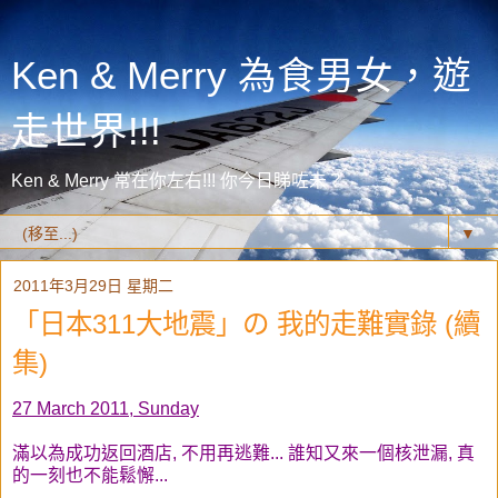
Ken & Merry 為食男女，遊
走世界!!!
Ken & Merry 常在你左右!!! 你今日睇咗未？
▼
2011年3月29日 星期二
「日本311大地震」の 我的走難實錄 (續
集)
27 March 2011, Sunday
滿以為成功返回酒店, 不用再逃難... 誰知又來一個核泄漏, 真
的一刻也不能鬆懈...