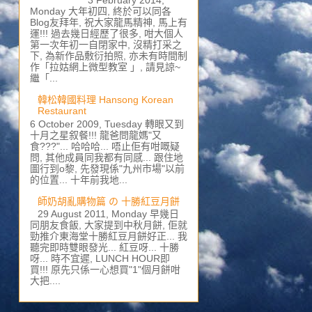
Monday 大年初四, 終於可以同各
Blog友拜年, 祝大家龍馬精神, 馬上有
運!!! 過去幾日經歷了很多, 咁大個人
第一次年初一自閉家中, 沒精打采之
下, 為新作品敷衍拍照, 亦未有時間制
作「拉姑網上微型教室 」, 請見諒~
繼「...
韓松韓國料理 Hansong Korean
Restaurant
6 October 2009, Tuesday 轉眼又到
十月之星叙餐!!! 龍爸問龍媽"又
食???"... 哈哈哈... 唔止佢有咁嘅疑
問, 其他成員同我都有同感... 跟住地
圖行到o黎, 先發現係"九州市場"以前
的位置... 十年前我地...
師奶胡亂購物篇 の 十勝紅豆月餅
29 August 2011, Monday 早幾日
同朋友食飯, 大家提到中秋月餅, 佢就
勁推介東海堂十勝紅豆月餅好正... 我
聽完即時雙眼發光... 紅豆呀... 十勝
呀... 時不宜遲, LUNCH HOUR即
買!!! 原先只係一心想買"1"個月餅咁
大把....