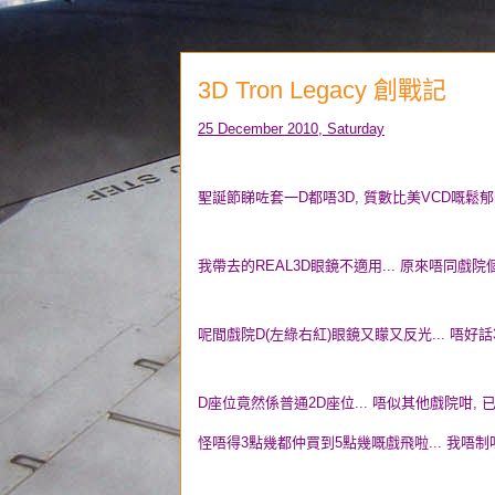
3D Tron Legacy 創戰記
25 December 2010, Saturday
聖誕節睇咗套一D都唔3D, 質數比美VCD嘅鬆郁矇3
我帶去的REAL3D眼鏡不適用... 原來唔同戲院個
呢間戲院D(左綠右紅)眼鏡又矇又反光... 唔好話
D座位竟然係普通2D座位... 唔似其他戲院咁, 
怪唔得3點幾都仲買到5點幾嘅戲飛啦... 我唔制呀