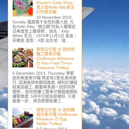
Maxim's Cake Shop :
萬人迷Hello Kitty誓言
幻作摩天輪
10 November 2013,
Sunday 風靡萬千女性的萬人迷, 化
名Hello Kitty, "被公開"的私人檔案近
日再度登上搜尋榜... 姓名：Kitty
White 生日：1974年11月1日 星座：
天蠍座 血型：A型 出生地：倫...
微型公仔屋 の 迷你煎
釀三寶車仔檔
(Dollhouse Miniature
の Pan-Fried Three
Treasures Trolley)
5 December 2013, Thursday 學緊
迷你魚蛋車仔檔 時走咗2堂去澳洲旅
行, 回港後拼命跟回進度, 順利於課程
結束前峻工, 都要再多謝一班好同學
關照... 迷你煎釀三寶車仔檔極速跟貼
課程進度, 5月中已經全部做好, 只差
最後一步... 用百膠漿貼實三...
微型公仔屋 の 迷你雞
蛋仔車仔檔 (Dollhouse
Miniature の Egg
Waffle Trolley)
3 February 2014,