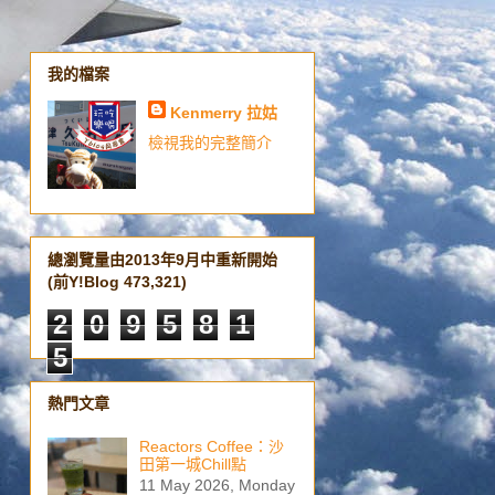
我的檔案
Kenmerry 拉姑
檢視我的完整簡介
總瀏覽量由2013年9月中重新開始
(前Y!Blog 473,321)
2
0
9
5
8
1
5
熱門文章
Reactors Coffee：沙
田第一城Chill點
11 May 2026, Monday