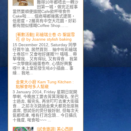
難得10年都唔去一轉沙
田第一城，做完正經事
當然要順便搵間Cafe飲杯啡食件
Cake啦……個商場都幾舊式建築，
低密度，2層高有中空大花園，好彩
都有間似樣嘅Coffee Shop……
[著數活動] 彩繪瑞士卷 の 聖誕雪
花 @ by Joanne stylish baking
15 December 2012, Saturday 同學
仔買牛油, 居然買到... 抽中咗彩繪瑞
士卷班!!! 又會咁好運嘅?!! 嘻嘻... 帶
挈埋我... 又有得玩, 又有得食... 我第
一次學做彩繪蛋卷咋, 心情好興奮
呀!!! 未上堂前發生咗d小插曲... 事
緣... 我地...
金東大小廚 Kam Tung Kitchen :
點解會咁多人幫襯
3 January 2014, Friday 星期日就開
學喇, 今晚放工要去筲箕灣報名, 坐巴
士過去, 報完名, 再坐叮叮去東大街搵
食... 之前次次路過金東大都見佢座無
虛席, 想試佢的煲仔飯好耐, 但每次天
氣都唔凍, 唯有打消念頭... 今日攝氏
十幾度, 啱食啦~~~ ...
[試食邀請] 美心西餅