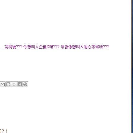
. 請稍後??? 你想叫人企後D呀??? 唔會係想叫人耐心等候啩???
嘅？！