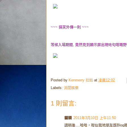
~~~ 搞笑外傳一則 ~~~
等候入場期間, 竟然見到顯示屏出現咗句咁嘅野..
Posted by
Kenmerry 拉姑
at
凌晨12:02
Labels:
消閒娛樂
1 則留言:
貓頭
2011年3月10日 上午11:50
請稍後....哈哈，咁似我地朋友既Blog