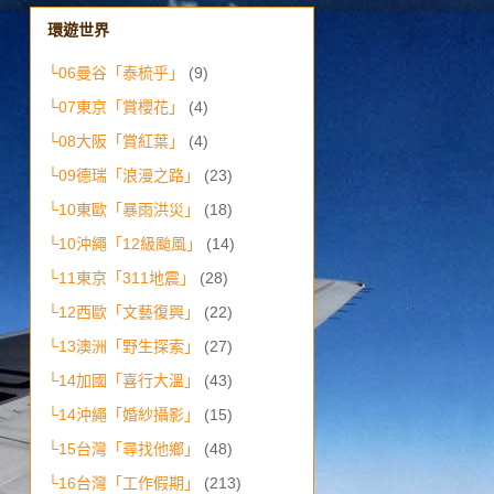
環遊世界
└06曼谷「泰梳乎」
(9)
└07東京「賞櫻花」
(4)
└08大阪「賞紅葉」
(4)
└09德瑞「浪漫之路」
(23)
└10東歐「暴雨洪災」
(18)
└10沖繩「12級颱風」
(14)
└11東京「311地震」
(28)
└12西歐「文藝復興」
(22)
└13澳洲「野生探索」
(27)
└14加國「喜行大溫」
(43)
└14沖繩「婚紗攝影」
(15)
└15台灣「尋找他鄉」
(48)
└16台灣「工作假期」
(213)