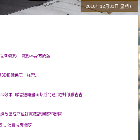
2010年12月31日 星期五
D電影... 電影本身冇問題...
3D眼鏡係唔一樣架...
3D效果, 睇普通嘅畫面都成問題, 絕對係朦查查...
已經改裝成座位好寬敞舒適嘅3D影院...
... 浪費咗套戲呀~