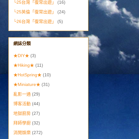
└25台灣「復常出遊」
(16)
└25英倫「復常出遊」
(24)
└26台灣「復常出遊」
(5)
網誌分類
★DIY★
(3)
★Hiking★
(11)
★HotSpring★
(10)
★Miniature★
(31)
亂影一通
(29)
博客活動
(44)
地獄廚房
(27)
拜師學廚
(32)
消閒娛樂
(272)