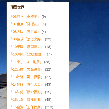
環遊世界
└06曼谷「泰梳乎」
(9)
└07東京「賞櫻花」
(4)
└08大阪「賞紅葉」
(4)
└09德瑞「浪漫之路」
(23)
└10東歐「暴雨洪災」
(18)
└10沖繩「12級颱風」
(14)
└11東京「311地震」
(28)
└12西歐「文藝復興」
(22)
└13澳洲「野生探索」
(27)
└14加國「喜行大溫」
(43)
└14沖繩「婚紗攝影」
(15)
└15台灣「尋找他鄉」
(48)
└16台灣「工作假期」
(213)