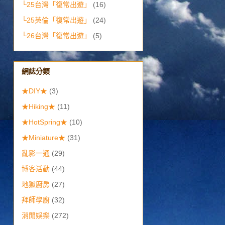
└25台灣「復常出遊」
(16)
└25英倫「復常出遊」
(24)
└26台灣「復常出遊」
(5)
網誌分類
★DIY★
(3)
★Hiking★
(11)
★HotSpring★
(10)
★Miniature★
(31)
亂影一通
(29)
博客活動
(44)
地獄廚房
(27)
拜師學廚
(32)
消閒娛樂
(272)