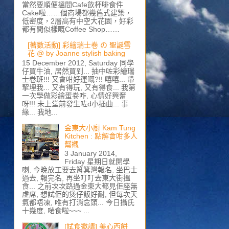
當然要順便搵間Cafe飲杯啡食件
Cake啦……個商場都幾舊式建築，
低密度，2層高有中空大花園，好彩
都有間似樣嘅Coffee Shop……
[著數活動] 彩繪瑞士卷 の 聖誕雪
花 @ by Joanne stylish baking
15 December 2012, Saturday 同學
仔買牛油, 居然買到... 抽中咗彩繪瑞
士卷班!!! 又會咁好運嘅?!! 嘻嘻... 帶
挈埋我... 又有得玩, 又有得食... 我第
一次學做彩繪蛋卷咋, 心情好興奮
呀!!! 未上堂前發生咗d小插曲... 事
緣... 我地...
金東大小廚 Kam Tung
Kitchen : 點解會咁多人
幫襯
3 January 2014,
Friday 星期日就開學
喇, 今晚放工要去筲箕灣報名, 坐巴士
過去, 報完名, 再坐叮叮去東大街搵
食... 之前次次路過金東大都見佢座無
虛席, 想試佢的煲仔飯好耐, 但每次天
氣都唔凍, 唯有打消念頭... 今日攝氏
十幾度, 啱食啦~~~ ...
[試食邀請] 美心西餅