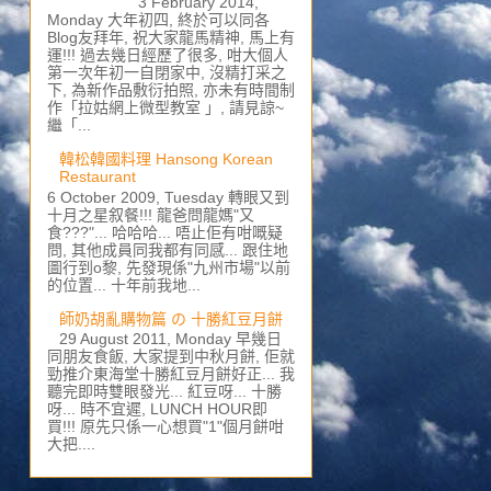
3 February 2014,
Monday 大年初四, 終於可以同各
Blog友拜年, 祝大家龍馬精神, 馬上有
運!!! 過去幾日經歷了很多, 咁大個人
第一次年初一自閉家中, 沒精打采之
下, 為新作品敷衍拍照, 亦未有時間制
作「拉姑網上微型教室 」, 請見諒~
繼「...
韓松韓國料理 Hansong Korean
Restaurant
6 October 2009, Tuesday 轉眼又到
十月之星叙餐!!! 龍爸問龍媽"又
食???"... 哈哈哈... 唔止佢有咁嘅疑
問, 其他成員同我都有同感... 跟住地
圖行到o黎, 先發現係"九州市場"以前
的位置... 十年前我地...
師奶胡亂購物篇 の 十勝紅豆月餅
29 August 2011, Monday 早幾日
同朋友食飯, 大家提到中秋月餅, 佢就
勁推介東海堂十勝紅豆月餅好正... 我
聽完即時雙眼發光... 紅豆呀... 十勝
呀... 時不宜遲, LUNCH HOUR即
買!!! 原先只係一心想買"1"個月餅咁
大把....