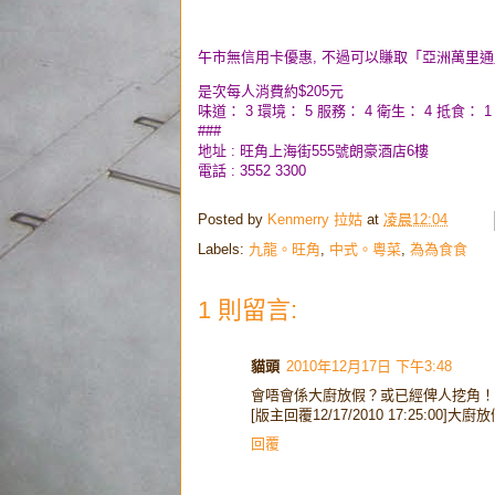
午市無信用卡優惠, 不過可以賺取「亞洲萬里通」
是次每人消費約$205元
味道： 3 環境： 5 服務： 4 衛生： 4 抵食： 1
###
地址 : 旺角上海街555號朗豪酒店6樓
電話 : 3552 3300
Posted by
Kenmerry 拉姑
at
凌晨12:04
Labels:
九龍。旺角
,
中式。粵菜
,
為為食食
1 則留言:
貓頭
2010年12月17日 下午3:48
會唔會係大廚放假？或已經俾人挖角！ 
[版主回覆12/17/2010 17:25:00]
回覆