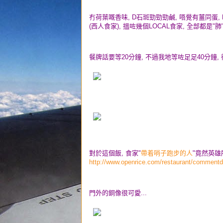
冇荷葉嘅香味, D石斑勁勁勁鹹, 唔覺有薑同蛋,
(西人食家), 搵咗幾個LOCAL食家, 全部都是"肺"話
餐牌話要等20分鐘, 不過我地等咗足足40分鐘, 得
對於這個飯, 食家"
帶着哨子跑步的人
"竟然英雄
http://www.openrice.com/restaurant/comment
門外的銅像很可愛...