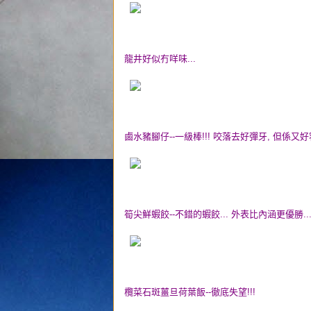
龍井好似冇咩味...
鹵水豬腳仔--一級棒!!! 咬落去好彈牙, 但係又好容
筍尖鮮蝦餃--不錯的蝦餃... 外表比內涵更優勝..
欖菜石斑薑旦荷葉飯--徹底失望!!!