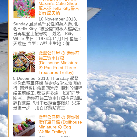
Maxim's Cake Shop :
萬人迷Hello Kitty誓言
幻作摩天輪
10 November 2013,
Sunday 風靡萬千女性的萬人迷, 化
名Hello Kitty, "被公開"的私人檔案近
日再度登上搜尋榜... 姓名：Kitty
White 生日：1974年11月1日 星座：
天蠍座 血型：A型 出生地：倫...
微型公仔屋 の 迷你煎
釀三寶車仔檔
(Dollhouse Miniature
の Pan-Fried Three
Treasures Trolley)
5 December 2013, Thursday 學緊
迷你魚蛋車仔檔 時走咗2堂去澳洲旅
行, 回港後拼命跟回進度, 順利於課程
結束前峻工, 都要再多謝一班好同學
關照... 迷你煎釀三寶車仔檔極速跟貼
課程進度, 5月中已經全部做好, 只差
最後一步... 用百膠漿貼實三...
微型公仔屋 の 迷你雞
蛋仔車仔檔 (Dollhouse
Miniature の Egg
Waffle Trolley)