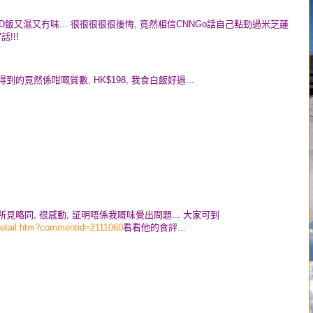
 D飯又濕又冇味... 很很很很很後悔, 竟然相信CNNGo話自己點勁過米芝蓮
!!!
到的竟然係咁嘅質數, HK$198, 我食白飯好過...
所見略同, 很感動, 証明唔係我嘅味覺出問題... 大家可到
detail.htm?commentid=2111060
看看他的食評...