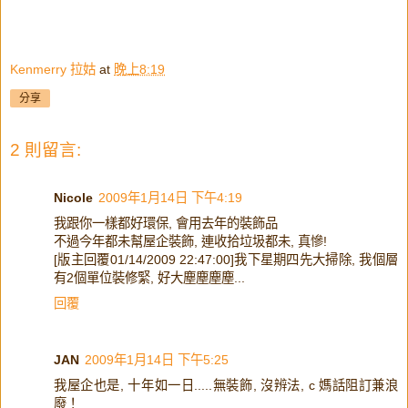
Kenmerry 拉姑
at
晚上8:19
分享
2 則留言:
Nicole
2009年1月14日 下午4:19
我跟你一樣都好環保, 會用去年的裝飾品
不過今年都未幫屋企裝飾, 連收拾垃圾都未, 真慘!
[版主回覆01/14/2009 22:47:00]我下星期四先大掃除, 我個層
有2個單位裝修緊, 好大塵塵塵塵...
回覆
JAN
2009年1月14日 下午5:25
我屋企也是, 十年如一日.....無裝飾, 沒辨法, c 媽話阻訂兼浪
廢！