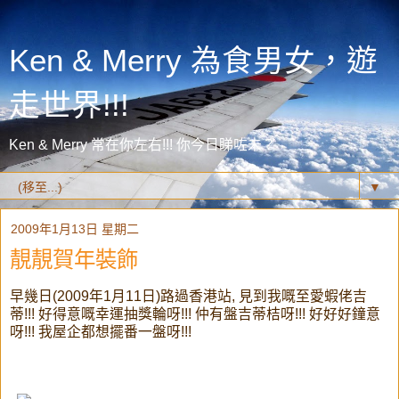
Ken & Merry 為食男女，遊
走世界!!!
Ken & Merry 常在你左右!!! 你今日睇咗未？
▼
2009年1月13日 星期二
靚靚賀年裝飾
早幾日(2009年1月11日)路過香港站, 見到我嘅至愛蝦佬吉
蒂!!! 好得意嘅幸運抽獎輪呀!!! 仲有盤吉蒂桔呀!!! 好好好鐘意
呀!!! 我屋企都想擺番一盤呀!!!