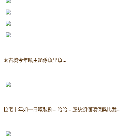
太古城今年嘅主題係魚里魚...
拉宅十年如一日嘅裝飾... 哈哈... 應該頒個環保獎比我...