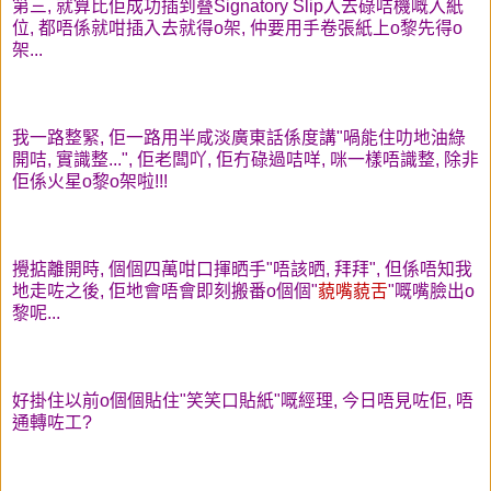
第三, 就算比佢成功插到叠Signatory Slip入去碌咭機嘅入紙
位, 都唔係就咁插入去就得o架, 仲要用手卷張紙上o黎先得o
架...
我一路整緊, 佢一路用半咸淡廣東話係度講"喎能住叻地油綠
開咭, 實識整...", 佢老闆吖, 佢冇碌過咭咩, 咪一樣唔識整, 除非
佢係火星o黎o架啦!!!
攪掂離開時, 個個四萬咁口揮晒手"唔該晒, 拜拜", 但係唔知我
地走咗之後, 佢地會唔會即刻搬番o個個"
藐嘴藐舌
"嘅嘴臉出o
黎呢...
好掛住以前o個個貼住"笑笑口貼紙"嘅經理, 今日唔見咗佢, 唔
通轉咗工?