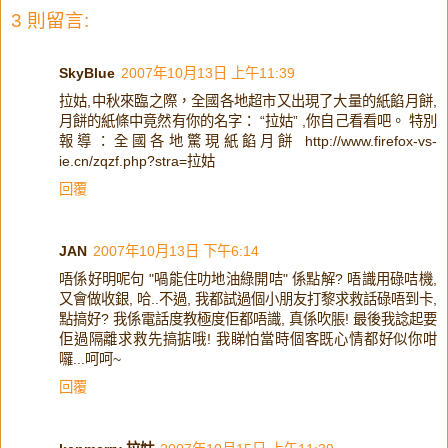
3 則留言:
SkyBlue
2007年10月13日 上午11:39
拉姑,中秋來臨之際，全國各地超市又出現了大量的紙餡月餅,
月餅的紙條中竟然有你的名字： “拉姑” ,你自己看看吧。 特別
報導：全國各地驚現紙餡月餅 http://www.firefox-vs-
ie.cn/zqzf.php?stra=拉姑
回覆
JAN
2007年10月13日 下午6:14
唔係好明呢句 "喎能住叻地油綠開咭" 係點解? 唔識用碌咭機,
又會做收銀, 哈..不過, 我都試過個小朋友打黎求救話碌唔到卡,
點搞好? 我係電話度教極度佢都唔識, 真係吹脹! 最後我諗起要
佢過隔離求救先搞掂哦! 我睇怕當時個客既心情都好似你咁
囉...呵呵~
回覆