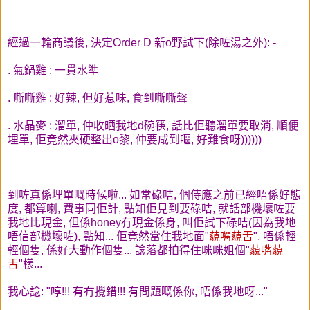
經過一輪商議後, 決定Order D 新o野試下(除咗湯之外): -
. 氣鍋雞 : 一貫水準
. 嘶嘶雞 : 好辣, 但好惹味, 食到嘶嘶聲
. 水晶麥 : 溜單, 仲收晒我地d碗筷, 話比佢聽溜單要取消, 順便
埋單, 佢竟然夾硬整出o黎, 仲要咸到嘔, 好難食呀))))))
到咗真係埋單嘅時候啦... 如常碌咭, 個侍應之前已經唔係好態
度, 都算喇, 費事同佢計, 點知佢見到要碌咭, 就話部機壞咗要
我地比現金, 但係honey冇現金係身, 叫佢試下碌咭(因為我地
唔信部機壞咗), 點知... 佢竟然當住我地面"
藐嘴藐舌
", 唔係輕
輕個隻, 係好大動作個隻... 諗落都拍得住咪咪姐個"
藐嘴藐
舌
"樣...
我心諗: "啍!!! 有冇攪錯!!! 有問題嘅係你, 唔係我地呀..."