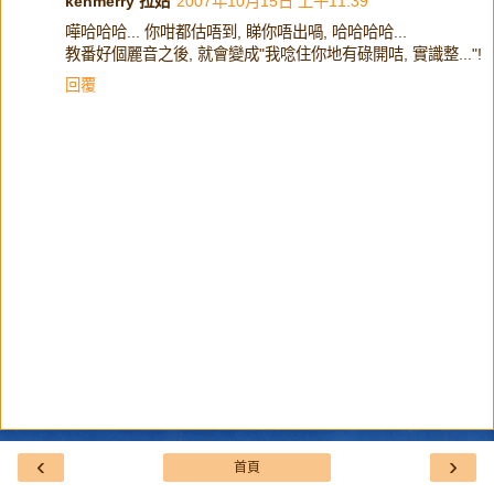
kenmerry 拉姑
2007年10月15日 上午11:39
嘩哈哈哈... 你咁都估唔到, 睇你唔出喎, 哈哈哈哈...
教番好個麗音之後, 就會變成"我唸住你地有碌開咭, 實識整..."!
回覆
‹
›
首頁