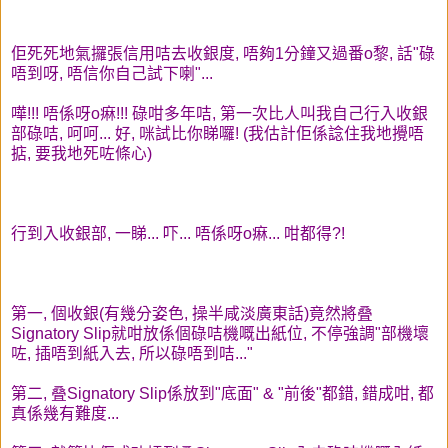
佢死死地氣攞張信用咭去收銀度, 唔夠1分鐘又過番o黎, 話"碌
唔到呀, 唔信你自己試下喇"...
嘩!!! 唔係呀o痳!!! 碌咁多年咭, 第一次比人叫我自己行入收銀
部碌咭, 呵呵... 好, 咪試比你睇囉! (我估計佢係諗住我地攪唔
掂, 要我地死咗條心)
行到入收銀部, 一睇... 吓... 唔係呀o痳... 咁都得?!
第一, 個收銀(有幾分姿色, 操半咸淡廣東話)竟然將叠
Signatory Slip就咁放係個碌咭機嘅出紙位, 不停強調"部機壞
咗, 插唔到紙入去, 所以碌唔到咭..."
第二, 叠Signatory Slip係放到"底面" & "前後"都錯, 錯成咁, 都
真係幾有難度...