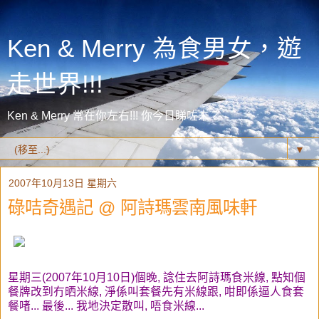
Ken & Merry 為食男女，遊
走世界!!!
Ken & Merry 常在你左右!!! 你今日睇咗未？
▼
2007年10月13日 星期六
碌咭奇遇記 @ 阿詩瑪雲南風味軒
星期三(2007年10月10日)個晚, 諗住去阿詩瑪食米線, 點知個
餐牌改到冇晒米線, 淨係叫套餐先有米線跟, 咁即係逼人食套
餐啫... 最後... 我地決定散叫, 唔食米線...