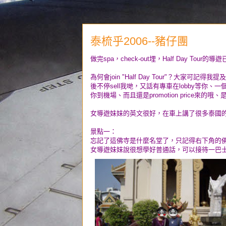
泰梳乎2006--豬仔團
做完spa，check-out埋，Half Day Tou
為何會join "Half Day Tour"？大家可記得我
後不停sell我哋，又話有專車在lobby等
你到機場、而且還是promotion price來的
女導遊妹妹的英文很好，在車上講了很多泰國
景點一：
忘記了這佛寺是什麼名堂了，只記得右下角的
女導遊妹妹說很想學好普通話，可以接待一巴