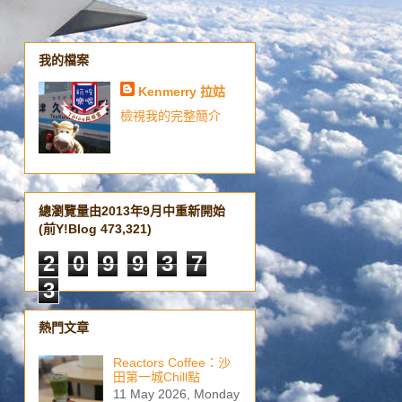
我的檔案
Kenmerry 拉姑
檢視我的完整簡介
總瀏覽量由2013年9月中重新開始
(前Y!Blog 473,321)
2
0
9
9
3
7
3
熱門文章
Reactors Coffee：沙
田第一城Chill點
11 May 2026, Monday