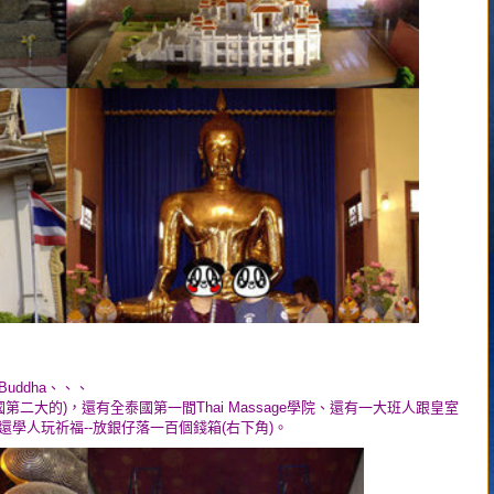
ng Buddha、、、
(全泰國第二大的)，還有全泰國第一間Thai Massage學院、還有一大班人跟皇室
)，我還學人玩祈福--放銀仔落一百個錢箱(右下角)。