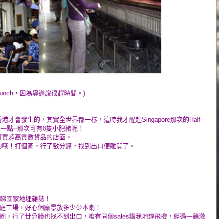
unch，因為導遊說很趕時間。)
會發生的，其實全世界都一樣，這時我才醒起Singapore那次的Half
例上少一點--那次可有8隻小肥豬呢！
可買超高質數貨品的店面。
的哦！打個圈，行了數分鐘，找到出口便離開了。
當睇國家地埋雜誌！
家庭工場，好心個廠景放多少少本喇！
圈，行了廿分鐘也找不到出口，唯有同個sales講我地趕飛機，經過一輪激