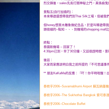
烈交鋒後，sales先肯打開神秘之門，真係
景點五(自行加插的)：
本來導遊還想帶我們到Thai Silk工場，但被
但honey想買木雕象做紀念品，於是叫導遊
頭很細的--點知、、、到機場的shopping ma
終點：
泰國新機場 -- 回家了！
4:30pm已到，早了30分鐘，又話很趕時間
後話：
大家而家應該明白我之前所提的『不可思議事
** 朋友KaKaMa的反應：『吓！你平時咁醒！
泰梳乎2006--Suvarnabhumi Airport 蘇瓦納蓬
泰梳乎2006--The Sukhothai Bangkok 索可泰
泰梳乎2006--Chocolate Buffet