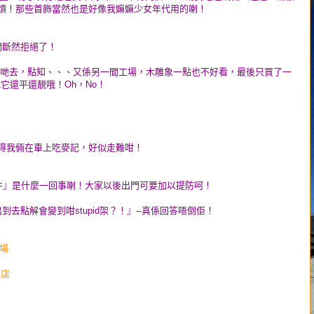
麻鬼煩！那些首飾當然也是好像我嫲嫲少女年代用的喇！
我們斷然拒絕了！
帶我哋去，點知、、、又係另一間工場，木雕象一點也不好看，最後只買了一
ll比它還平還靚哦！Oh，No！
，害得我倆在車上吃麥記，好似走難咁！
件』是什麼一回事喇！大家以後出門可要加以提防呵！
出到去點解會變到咁stupid架？！』--真係回答唔倒佢！
機場
酒店