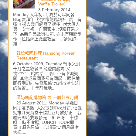
Waffle Trolley)
3 February 2014,
Monday 大年初四, 終於可以同各
Blog友拜年, 祝大家龍馬精神, 馬上有
運!!! 過去幾日經歷了很多, 咁大個人
第一次年初一自閉家中, 沒精打采之
下, 為新作品敷衍拍照, 亦未有時間制
作「拉姑網上微型教室 」, 請見諒~
繼「...
韓松韓國料理 Hansong Korean
Restaurant
6 October 2009, Tuesday 轉眼又到
十月之星叙餐!!! 龍爸問龍媽"又
食???"... 哈哈哈... 唔止佢有咁嘅疑
問, 其他成員同我都有同感... 跟住地
圖行到o黎, 先發現係"九州市場"以前
的位置... 十年前我地...
師奶胡亂購物篇 の 十勝紅豆月餅
29 August 2011, Monday 早幾日
同朋友食飯, 大家提到中秋月餅, 佢就
勁推介東海堂十勝紅豆月餅好正... 我
聽完即時雙眼發光... 紅豆呀... 十勝
呀... 時不宜遲, LUNCH HOUR即
買!!! 原先只係一心想買"1"個月餅咁
大把....