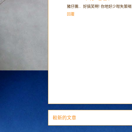
豬仔團.. 好搞笑啊! 你地好少咁失策喎
回覆
較新的文章