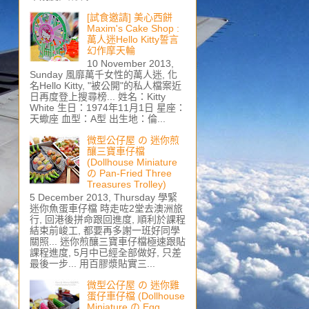
[試食邀請] 美心西餅
Maxim's Cake Shop :
萬人迷Hello Kitty誓言
幻作摩天輪
10 November 2013,
Sunday 風靡萬千女性的萬人迷, 化
名Hello Kitty, "被公開"的私人檔案近
日再度登上搜尋榜... 姓名：Kitty
White 生日：1974年11月1日 星座：
天蠍座 血型：A型 出生地：倫...
微型公仔屋 の 迷你煎
釀三寶車仔檔
(Dollhouse Miniature
の Pan-Fried Three
Treasures Trolley)
5 December 2013, Thursday 學緊
迷你魚蛋車仔檔 時走咗2堂去澳洲旅
行, 回港後拼命跟回進度, 順利於課程
結束前峻工, 都要再多謝一班好同學
關照... 迷你煎釀三寶車仔檔極速跟貼
課程進度, 5月中已經全部做好, 只差
最後一步... 用百膠漿貼實三...
微型公仔屋 の 迷你雞
蛋仔車仔檔 (Dollhouse
Miniature の Egg