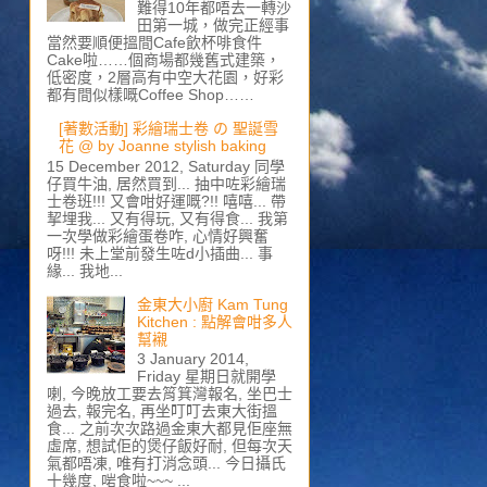
難得10年都唔去一轉沙
田第一城，做完正經事
當然要順便搵間Cafe飲杯啡食件
Cake啦……個商場都幾舊式建築，
低密度，2層高有中空大花園，好彩
都有間似樣嘅Coffee Shop……
[著數活動] 彩繪瑞士卷 の 聖誕雪
花 @ by Joanne stylish baking
15 December 2012, Saturday 同學
仔買牛油, 居然買到... 抽中咗彩繪瑞
士卷班!!! 又會咁好運嘅?!! 嘻嘻... 帶
挈埋我... 又有得玩, 又有得食... 我第
一次學做彩繪蛋卷咋, 心情好興奮
呀!!! 未上堂前發生咗d小插曲... 事
緣... 我地...
金東大小廚 Kam Tung
Kitchen : 點解會咁多人
幫襯
3 January 2014,
Friday 星期日就開學
喇, 今晚放工要去筲箕灣報名, 坐巴士
過去, 報完名, 再坐叮叮去東大街搵
食... 之前次次路過金東大都見佢座無
虛席, 想試佢的煲仔飯好耐, 但每次天
氣都唔凍, 唯有打消念頭... 今日攝氏
十幾度, 啱食啦~~~ ...