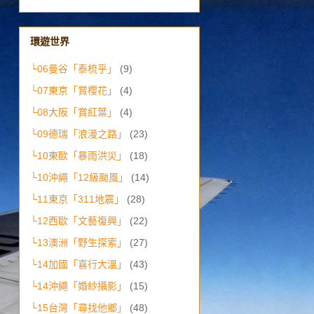
環遊世界
└06曼谷「泰梳乎」
(9)
└07東京「賞櫻花」
(4)
└08大阪「賞紅葉」
(4)
└09德瑞「浪漫之路」
(23)
└10東歐「暴雨洪災」
(18)
└10沖繩「12級颱風」
(14)
└11東京「311地震」
(28)
└12西歐「文藝復興」
(22)
└13澳洲「野生探索」
(27)
└14加國「喜行大溫」
(43)
└14沖繩「婚紗攝影」
(15)
└15台灣「尋找他鄉」
(48)