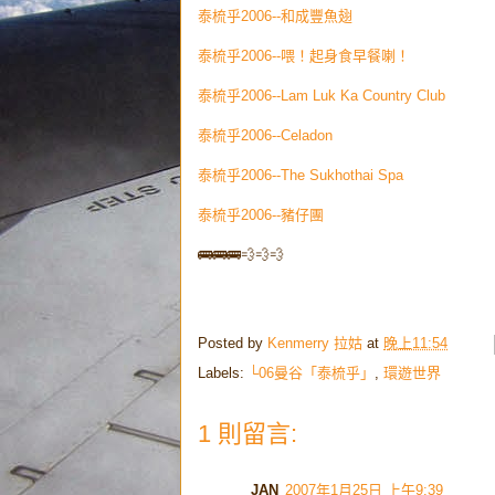
泰梳乎2006--和成豐魚翅
泰梳乎2006--喂！起身食早餐喇！
泰梳乎2006--Lam Luk Ka Country Club
泰梳乎2006--Celadon
泰梳乎2006--The Sukhothai Spa
泰梳乎2006--豬仔團
🚌🚌🚌💨💨💨
Posted by
Kenmerry 拉姑
at
晚上11:54
Labels:
└06曼谷「泰梳乎」
,
環遊世界
1 則留言:
JAN
2007年1月25日 上午9:39