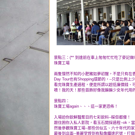
景點三：(** 到達前在車上匆匆忙忙吃了麥記做l
珠寶工場
兩隻懞然不知的小肥豬如夢初醒，不是只有在香港才
Day Tour也有Shopping環節的，--只是比
看完珠寶生產過程，便是所謂以超低廉價錢、
噢！我的天！那些首飾好像我嫲嫲少女年代用
景點四：
珠寶工場again、、、這一家更恐佈！
入場迫你飲鮮豔奪目的七彩飲料--睬佢都傻！
跟住困你入私人影院，看玉石開採過程--ok，
然後參觀珠寶工場--那些仿似五、六十年代的
最後到店面--美麗堂煌到有點像鐵達尼號，打個