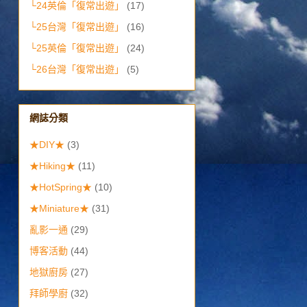
└24英倫「復常出遊」
(17)
└25台灣「復常出遊」
(16)
└25英倫「復常出遊」
(24)
└26台灣「復常出遊」
(5)
網誌分類
★DIY★
(3)
★Hiking★
(11)
★HotSpring★
(10)
★Miniature★
(31)
亂影一通
(29)
博客活動
(44)
地獄廚房
(27)
拜師學廚
(32)