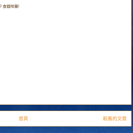
? 食錯咩藥!
首頁
較舊的文章