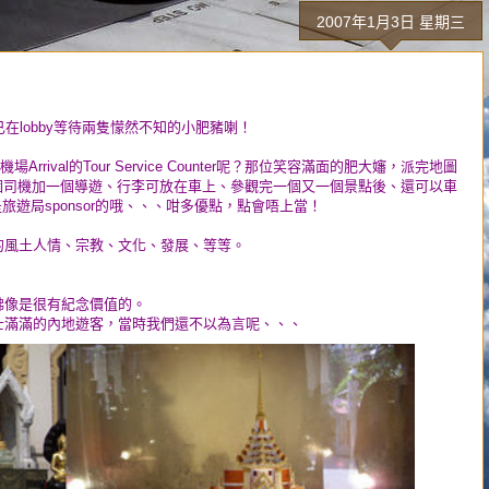
2007年1月3日 星期三
r的導遊已在lobby等待兩隻懞然不知的小肥豬喇！
提及機場Arrival的Tour Service Counter呢？那位笑容滿面的肥大嬸，派完地圖
你、一個司機加一個導遊、行李可放在車上、參觀完一個又一個景點後、還可以車
哦、是旅遊局sponsor的哦、、、咁多優點，點會唔上當！
的風土人情、宗教、文化、發展、等等。
佛像是很有紀念價值的。
士滿滿的內地遊客，當時我們還不以為言呢、、、