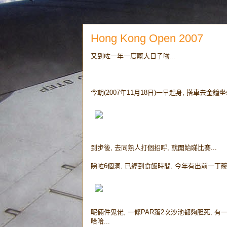
Hong Kong Open 2007
又到咗一年一度嘅大日子啦...
今朝(2007年11月18日)一早起身, 搭車去金鐘坐s
到步後, 去同熟人打個招呼, 就開始睇比賽...
睇咗6個洞, 已經到食飯時間, 今年有出前一丁碗麵呀, 殊
呢倆件鬼佬, 一條PAR落2次沙池都夠胆死, 有
哈哈...