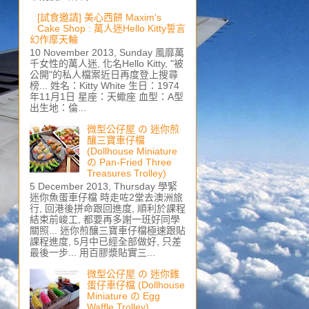
[試食邀請] 美心西餅 Maxim's
Cake Shop : 萬人迷Hello Kitty誓言
幻作摩天輪
10 November 2013, Sunday 風靡萬
千女性的萬人迷, 化名Hello Kitty, "被
公開"的私人檔案近日再度登上搜尋
榜... 姓名：Kitty White 生日：1974
年11月1日 星座：天蠍座 血型：A型
出生地：倫...
微型公仔屋 の 迷你煎
釀三寶車仔檔
(Dollhouse Miniature
の Pan-Fried Three
Treasures Trolley)
5 December 2013, Thursday 學緊
迷你魚蛋車仔檔 時走咗2堂去澳洲旅
行, 回港後拼命跟回進度, 順利於課程
結束前峻工, 都要再多謝一班好同學
關照... 迷你煎釀三寶車仔檔極速跟貼
課程進度, 5月中已經全部做好, 只差
最後一步... 用百膠漿貼實三...
微型公仔屋 の 迷你雞
蛋仔車仔檔 (Dollhouse
Miniature の Egg
Waffle Trolley)