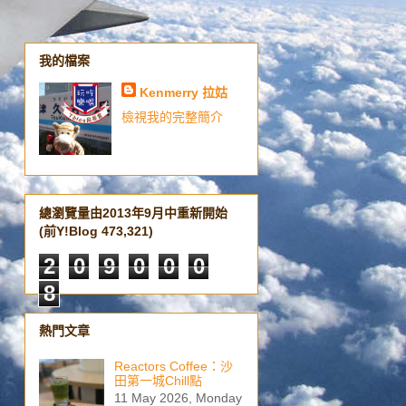
我的檔案
Kenmerry 拉姑
檢視我的完整簡介
總瀏覽量由2013年9月中重新開始
(前Y!Blog 473,321)
2
0
9
0
0
0
8
熱門文章
Reactors Coffee：沙
田第一城Chill點
11 May 2026, Monday