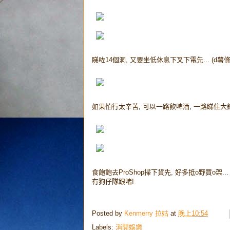
睇咗14個洞, 又要坐低休息下叉下電先... (d薯條超好
如果怕行太辛苦, 可以一路飲啤酒, 一路睇住大銀幕
食飽飽去ProShop掃下貨先, 好多抵o野買o架...
冇狗仔隊跟啫!
Posted by
Kenmerry 拉姑
at
晚上10:54
Labels:
消閒娛樂