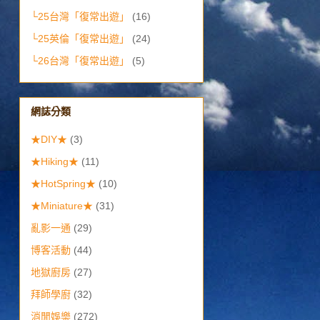
└25台灣「復常出遊」
(16)
└25英倫「復常出遊」
(24)
└26台灣「復常出遊」
(5)
網誌分類
★DIY★
(3)
★Hiking★
(11)
★HotSpring★
(10)
★Miniature★
(31)
亂影一通
(29)
博客活動
(44)
地獄廚房
(27)
拜師學廚
(32)
消閒娛樂
(272)