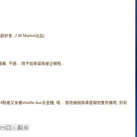
食, J W Marriot出品)
, 不過... 咁不如係留係屋企睇啦...
 4點幾又坐番shuttle bus去金鐘, 嘻... 我地倆個係車度瞓到隻死豬咁, 好彩