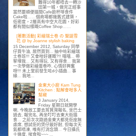
難得10年都唔去一轉沙
田第一城，做完正經事
當然要順便搵間Cafe飲杯啡食件
Cake啦……個商場都幾舊式建築，
低密度，2層高有中空大花園，好彩
都有間似樣嘅Coffee Shop……
[著數活動] 彩繪瑞士卷 の 聖誕雪
花 @ by Joanne stylish baking
15 December 2012, Saturday 同學
仔買牛油, 居然買到... 抽中咗彩繪瑞
士卷班!!! 又會咁好運嘅?!! 嘻嘻... 帶
挈埋我... 又有得玩, 又有得食... 我第
一次學做彩繪蛋卷咋, 心情好興奮
呀!!! 未上堂前發生咗d小插曲... 事
緣... 我地...
金東大小廚 Kam Tung
Kitchen : 點解會咁多人
幫襯
3 January 2014,
Friday 星期日就開學
喇, 今晚放工要去筲箕灣報名, 坐巴士
過去, 報完名, 再坐叮叮去東大街搵
食... 之前次次路過金東大都見佢座無
虛席, 想試佢的煲仔飯好耐, 但每次天
氣都唔凍, 唯有打消念頭... 今日攝氏
十幾度, 啱食啦~~~ ...