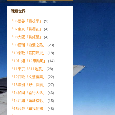
環遊世界
└06曼谷「泰梳乎」
(9)
└07東京「賞櫻花」
(4)
└08大阪「賞紅葉」
(4)
└09德瑞「浪漫之路」
(23)
└10東歐「暴雨洪災」
(18)
└10沖繩「12級颱風」
(14)
└11東京「311地震」
(28)
└12西歐「文藝復興」
(22)
└13澳洲「野生探索」
(27)
└14加國「喜行大溫」
(43)
└14沖繩「婚紗攝影」
(15)
└15台灣「尋找他鄉」
(48)