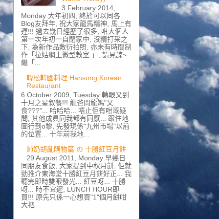
3 February 2014,
Monday 大年初四, 終於可以同各
Blog友拜年, 祝大家龍馬精神, 馬上有
運!!! 過去幾日經歷了很多, 咁大個人
第一次年初一自閉家中, 沒精打采之
下, 為新作品敷衍拍照, 亦未有時間制
作「拉姑網上微型教室 」, 請見諒~
繼「...
韓松韓國料理 Hansong Korean
Restaurant
6 October 2009, Tuesday 轉眼又到
十月之星叙餐!!! 龍爸問龍媽"又
食???"... 哈哈哈... 唔止佢有咁嘅疑
問, 其他成員同我都有同感... 跟住地
圖行到o黎, 先發現係"九州市場"以前
的位置... 十年前我地...
師奶胡亂購物篇 の 十勝紅豆月餅
29 August 2011, Monday 早幾日
同朋友食飯, 大家提到中秋月餅, 佢就
勁推介東海堂十勝紅豆月餅好正... 我
聽完即時雙眼發光... 紅豆呀... 十勝
呀... 時不宜遲, LUNCH HOUR即
買!!! 原先只係一心想買"1"個月餅咁
大把....