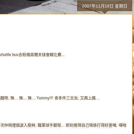
2007年11月18日 星期日
huttle bus去粉嶺高爾夫球會睇比賽...
... 殊... 殊... Yummy!!! 食多件三文治, 又再上路...
一次仲飛埋個波入樹林, 職業球手都咁... 即刻覺得自己唔係打得好差啫, 嘩哈